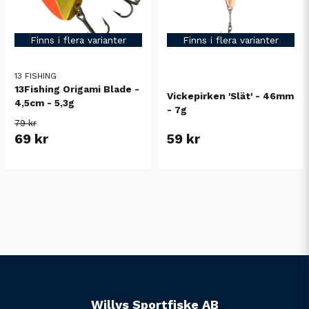
Finns i flera varianter
Finns i flera varianter
13 FISHING
13Fishing Origami Blade -
Vickepirken 'Slät' - 46mm
4,5cm - 5,3g
- 7g
79 kr
69 kr
59 kr
Willys Sportfiske AB