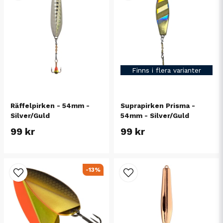
Finns i flera varianter
Räffelpirken - 54mm -
Suprapirken Prisma -
Silver/Guld
54mm - Silver/Guld
99 kr
99 kr
-13%