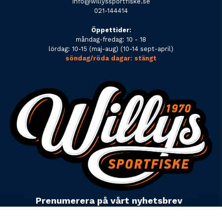
info@willyssportfiske.se
021-144414
Öppettider:
måndag-fredag: 10 - 18
lördag: 10-15 (maj-aug) (10-14 sept-april)
söndag/röda dagar: stängt
Prenumerera på vårt nyhetsbrev
email
Mejladress
Skicka