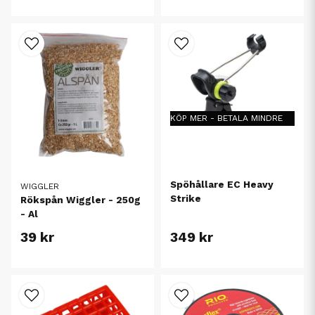
KÖP MER - BETALA MINDRE
Spöhållare EC Heavy
WIGGLER
Strike
Rökspån Wiggler - 250g
- Al
39 kr
349 kr