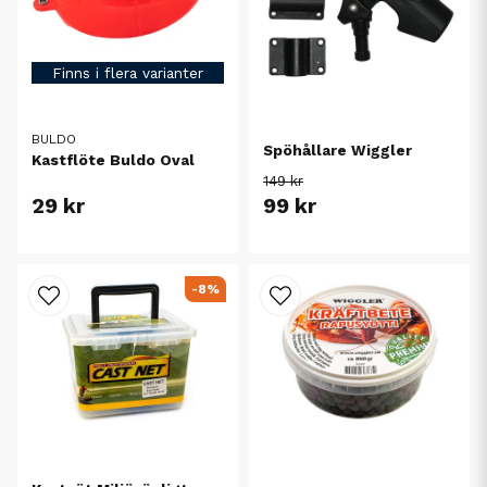
Finns i flera varianter
BULDO
Spöhållare Wiggler
Kastflöte Buldo Oval
149 kr
29 kr
99 kr
-8%