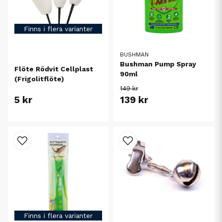
Finns i flera varianter
BUSHMAN
Bushman Pump Spray
Flöte Rödvit Cellplast
90ml
(Frigolitflöte)
149 kr
5 kr
139 kr
Finns i flera varianter