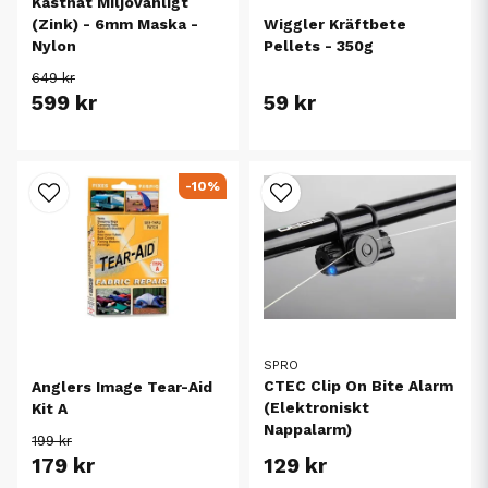
Kastnät Miljövänligt
Wiggler Kräftbete
(Zink) - 6mm Maska -
Pellets - 350g
Nylon
649 kr
599 kr
59 kr
-10%
SPRO
CTEC Clip On Bite Alarm
Anglers Image Tear-Aid
(Elektroniskt
Kit A
Nappalarm)
199 kr
179 kr
129 kr