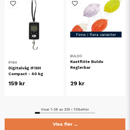
Finns i flera varianter
BULDO
Kastflöte Buldo
IFISH
Reglerbar
Digitalvåg IFISH
Compact - 40 kg
159 kr
29 kr
Visar 1-28 av 335 i Tillbehör
Visa fler ...