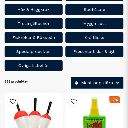
Håv & Huggkrok
Spöhållare
Trollingtillbehör
Myggmedel
Fiskrökar & Rökspån
Kräftfiske
Specialprodukter
Presentartiklar & dyl.
Övriga tillbehör
335 produkter
Mest populära
-7%