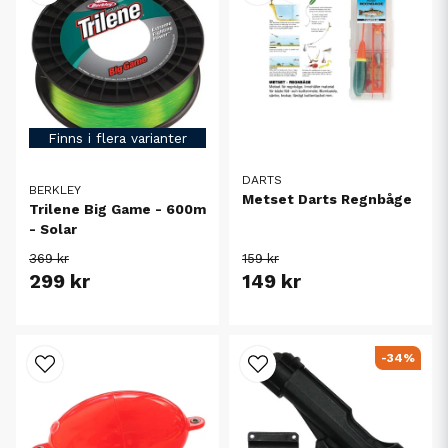
Finns i flera varianter
DARTS
BERKLEY
Metset Darts Regnbåge
Trilene Big Game - 600m
- Solar
369 kr
159 kr
299 kr
149 kr
-34%