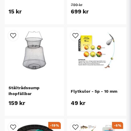
799 kr
15 kr
699 kr
Ståltrådssump
Flytkulor - 5p - 10 mm
Ihopfällbar
159 kr
49 kr
-19%
-6%