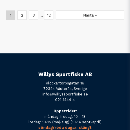
...
1
2
3
12
Nästa »
Willys Sportfiske AB
Klockartorpsgatan 16
72344 Västerås, Sverige
info@willyssportfiske.se
021-144414
Öppettider:
måndag-fredag: 10 - 18
lördag: 10-15 (maj-aug) (10-14 sept-april)
söndag/röda dagar: stängt