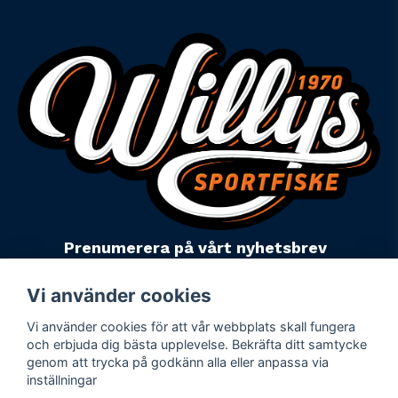
Prenumerera på vårt nyhetsbrev
email
Mejladress
Skicka
Vi använder cookies
Vi använder cookies för att vår webbplats skall fungera
Powered by Nyehandel AB
och erbjuda dig bästa upplevelse. Bekräfta ditt samtycke
genom att trycka på godkänn alla eller anpassa via
inställningar
Köpevillkor