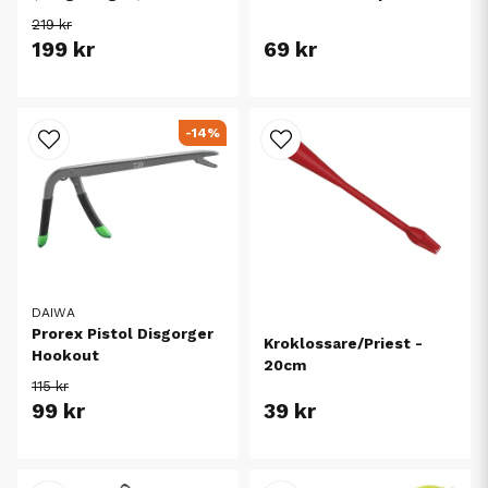
219 kr
199 kr
69 kr
-14%
DAIWA
Prorex Pistol Disgorger
Kroklossare/Priest -
Hookout
20cm
115 kr
99 kr
39 kr