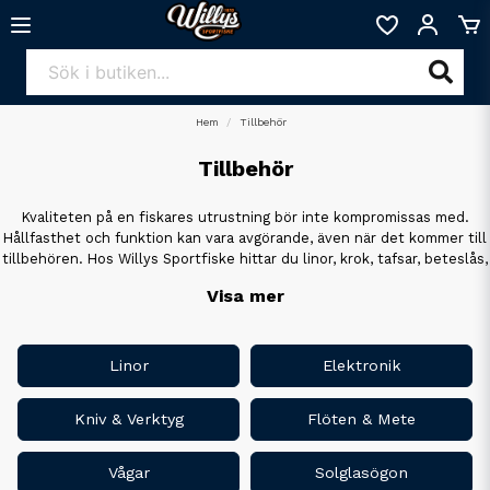
Hem
Tillbehör
Tillbehör
Kvaliteten på en fiskares utrustning bör inte kompromissas med.
Hållfasthet och funktion kan vara avgörande, även när det kommer till
tillbehören. Hos Willys Sportfiske hittar du linor, krok, tafsar, beteslås,
lådor, verktyg mm. från bland annat kända märken som Rapala, Berkley
Visa mer
och Darts.
Linor
Elektronik
Kniv & Verktyg
Flöten & Mete
Vågar
Solglasögon