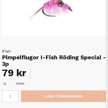
iFish
Pimpelflugor I-Fish Röding Special -
3p
79 kr
74489
LÄGG I VARUKORGEN