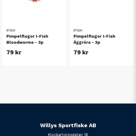
IFISH
IFISH
Pimpelflugor I-Fish
Pimpelflugor I-Fish
Bloodworms - 3p
Äggröra - 3p
79 kr
79 kr
Willys Sportfiske AB
Klockartorpsgatan 16