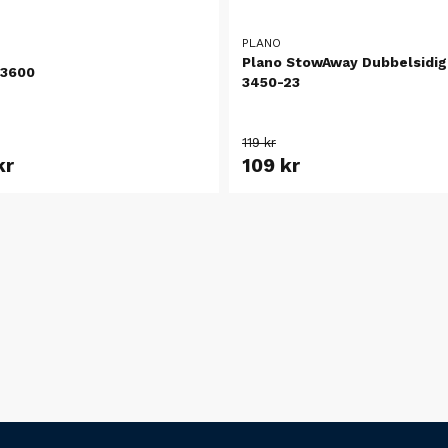
PLANO
Plano StowAway Dubbelsidig
 3600
3450-23
119 kr
kr
109 kr