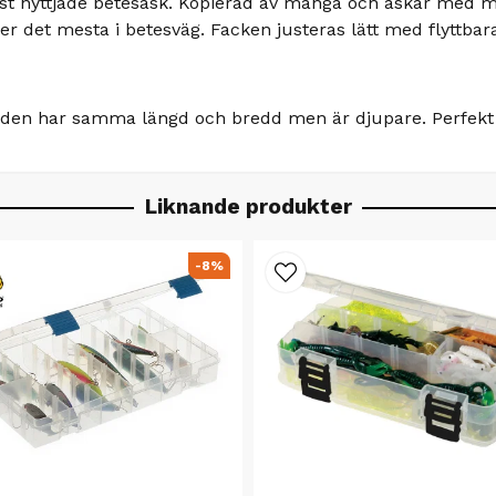
 nyttjade betesask. Kopierad av många och askar med mot
er det mesta i betesväg. Facken justeras lätt med flyttbara
0, den har samma längd och bredd men är djupare. Perfekt 
Liknande produkter
-8%