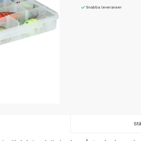
Snabba leveranser
St