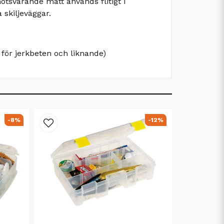
svarande mått används flitigt i
 skiljeväggar.
för jerkbeten och liknande)
-8%
-12%