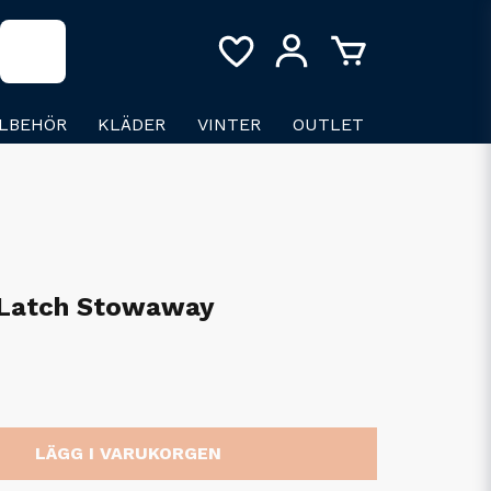
LLBEHÖR
KLÄDER
VINTER
OUTLET
 Latch Stowaway
LÄGG I VARUKORGEN