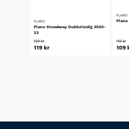
PLANO
Plano
PLANO
Plano StowAway Dubbelsidig 3500-
22
129 kr
119 kr
119 kr
109 