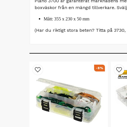
Plano 3700 är garanterat marknadens mest
boxväskor från en mängd tillverkare. Svälj
Mått: 355 x 230 x 50 mm
(Har du riktigt stora beten? Titta på 373
-8%