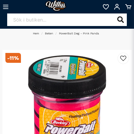
Hem
Beten
PowerBait Deg - Pink Panda
-
11
%