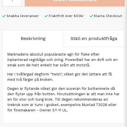
Snabba leveranser
Fraktfritt över 600kr
Klarna Checkout
Beskrivning
Ställ en produktfråga
Marknadens absolut populäraste agn för fiske efter
inplanterad regnbåge och öring. PowerBait har en doft och en
smak som de helt enkelt har svårt att motstå.
Här i tvåfärgad degform "twist", vilket gör det lättare att få
med två färger på kroken.
Degen är flytande vilket gör den suverän för bottenmete då
den flyter upp från botten. Förutsättningen är att man inte har
en för stor och tung krok. Till degen rekommenderas en
trekrok som är tunn i godset, exempelvis Mustad 73028 eller
för finsmakaren - Owner ST-11 UL.