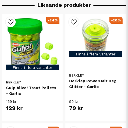
Liknande produkter
-24%
-20%
Finns i flera varianter
Finns i flera varianter
BERKLEY
Berkley PowerBait Deg
BERKLEY
Glitter - Garlic
Gulp Alive! Trout Pellets
- Garlic
169 kr
99 kr
129 kr
79 kr