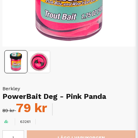
Berkley
PowerBait Deg - Pink Panda
79 kr
89 kr
63261
LÄGG I VARUKORGEN