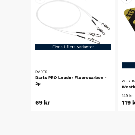
Finns i flera varianter
DARTS
Darts PRO Leader Fluorocarbon -
WESTI
2p
Westi
149 kr
69 kr
119 