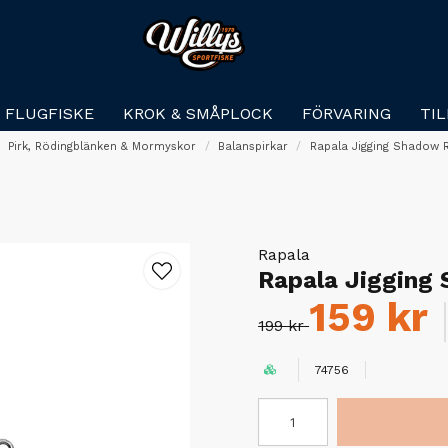
FLUGFISKE
KROK & SMÅPLOCK
FÖRVARING
TI
Pirk, Rödingblänken & Mormyskor
Balanspirkar
Rapala Jigging Shadow 
Rapala
Rapala Jigging
159 kr
199 kr
74756