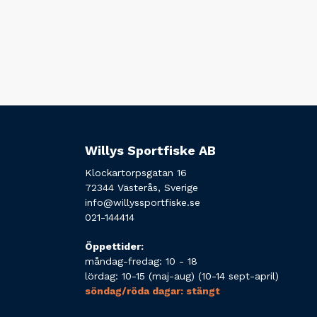
Willys Sportfiske AB
Klockartorpsgatan 16
72344 Västerås, Sverige
info@willyssportfiske.se
021-144414
Öppettider:
måndag-fredag: 10 - 18
lördag: 10-15 (maj-aug) (10-14 sept-april)
söndag/röda dagar: stängt