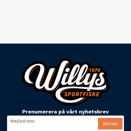
Prenumerera på vårt nyhetsbrev
email
Mejladress
Skicka