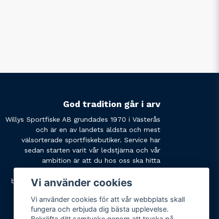
God tradition går i arv
Willys Sportfiske AB grundades 1970 i Västerås
och är en av landets äldsta och mest
välsorterade sportfiskebutiker. Service har
sedan starten varit vår ledstjärna och vår
ambition är att du hos oss ska hitta
produkterna du söker och få den service du
Vi använder cookies
behöver. Tveka inte att slå oss en signal eller
skicka ett mail om du har några funderingar.
Vi använder cookies för att vår webbplats skall
fungera och erbjuda dig bästa upplevelse.
Bekräfta ditt samtycke genom att trycka på