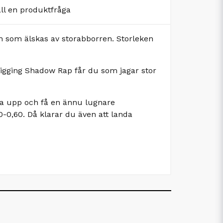
äll en produktfråga
h som älskas av storabborren. Storleken
ed Jigging Shadow Rap får du som jagar stor
msa upp och få en ännu lugnare
0-0,60. Då klarar du även att landa