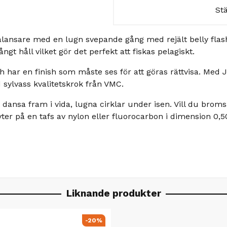
St
alansare med en lugn svepande gång med rejält belly flas
ngt håll vilket gör det perfekt att fiskas pelagiskt.
tt och har en finish som måste ses för att göras rättvisa. M
d sylvass kvalitetskrok från VMC.
dansa fram i vida, lugna cirklar under isen. Vill du bro
er på en tafs av nylon eller fluorocarbon i dimension 0,5
Liknande produkter
-20%