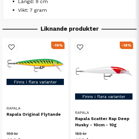
Längd: 9 cm
Vikt: 7 gram
Liknande produkter
-19%
-18%
Finns i flera varianter
Finns i flera varianter
RAPALA
RAPALA
Rapala Original Flytande
Rapala Scatter Rap Deep
Husky - 10cm - 10g
159 kr
169 kr