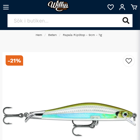
Hem
Beten
Rapala RipStop - 9cm - 7g
-
21
%