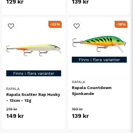
129 kr
139 kr
-32%
-18%
Finns i flera varianter
Finns i flera varianter
RAPALA
Rapala Countdown
RAPALA
Sjunkande
Rapala Scatter Rap Husky
- 13cm - 12g
219 kr
169 kr
149 kr
139 kr