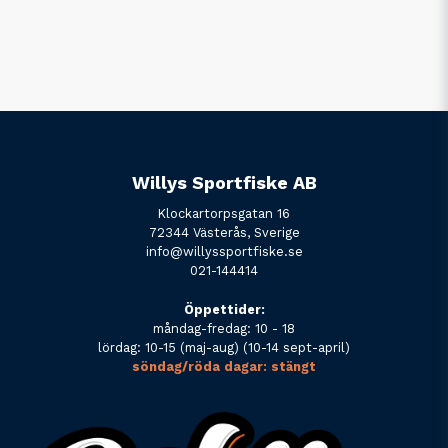
Willys Sportfiske AB
Klockartorpsgatan 16
72344 Västerås, Sverige
info@willyssportfiske.se
021-144414
Öppettider:
måndag-fredag: 10 - 18
lördag: 10-15 (maj-aug) (10-14 sept-april)
söndag/röda dagar: stängt