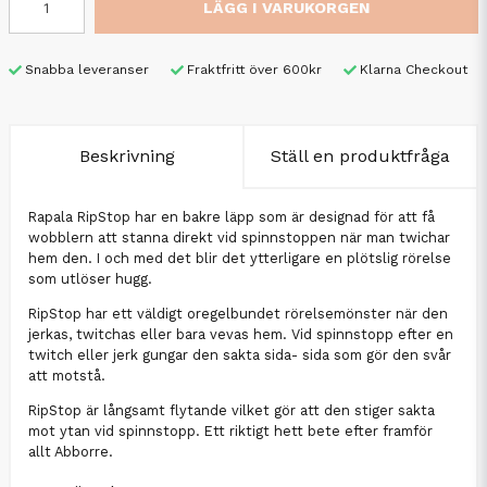
LÄGG I VARUKORGEN
Snabba leveranser
Fraktfritt över 600kr
Klarna Checkout
Beskrivning
Ställ en produktfråga
Rapala RipStop har en bakre läpp som är designad för att få
wobblern att stanna direkt vid spinnstoppen när man twichar
hem den. I och med det blir det ytterligare en plötslig rörelse
som utlöser hugg.
RipStop har ett väldigt oregelbundet rörelsemönster när den
jerkas, twitchas eller bara vevas hem. Vid spinnstopp efter en
twitch eller jerk gungar den sakta sida- sida som gör den svår
att motstå.
RipStop är långsamt flytande vilket gör att den stiger sakta
mot ytan vid spinnstopp. Ett riktigt hett bete efter framför
allt Abborre.