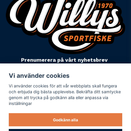
Prenumerera på vårt nyhetsbrev
email
Mejladress
Skicka
Vi använder cookies
Vi använder cookies för att vår webbplats skall fungera
Powered by Nyehandel AB
och erbjuda dig bästa upplevelse. Bekräfta ditt samtycke
genom att trycka på godkänn alla eller anpassa via
inställningar
Köpevillkor
Företagsuppgifter
Godkänn alla
Personuppgiftspolicy
Varumärken