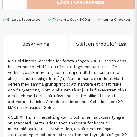
LÄGG I VARUKORGEN
Snabba leveranser
Fraktfritt över 600kr
Klarna Checkout
Beskrivning
Ställ en produktfråga
Rio Gold introducerades för första gången 2008 - sedan dess
har denna modell fått en närmast legendarisk status. En
verklig klassiker av fluglina, framtagen till försöka hantera
allt(till bästa möjliga förmåga). Nu har man expanderat Gold-
serien med samma grundprincip: Att hantera ett brett fiske
och flugkastning. Som vi alla vet så är ju alla fiskevatten olika
och i och med detta så krävs linor av lite olika stil för att
optimera ditt fiske. 3 modeller finnes nu i Gold-familjen: XP,
MAX och klassiska Gold.
GOLD XP har en medellång klump och är en halvklass tyngre
än standard. Detta laddar spöt snabbare för korta till
mediumlånga kast. Tack vare den, också mediumlånga,
fronttaperingen och den extra kraften med tyngden så ger XP