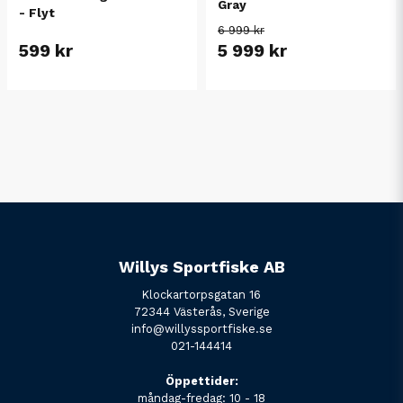
Gray
- Flyt
6 999 kr
599 kr
5 999 kr
Willys Sportfiske AB
Klockartorpsgatan 16
72344 Västerås, Sverige
info@willyssportfiske.se
021-144414
Öppettider:
måndag-fredag: 10 - 18