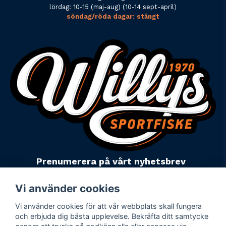
lördag: 10-15 (maj-aug) (10-14 sept-april)
söndag/röda dagar: stängt
Prenumerera på vårt nyhetsbrev
email
Mejladress
Skicka
Vi använder cookies
Vi använder cookies för att vår webbplats skall fungera
Powered by Nyehandel AB
och erbjuda dig bästa upplevelse. Bekräfta ditt samtycke