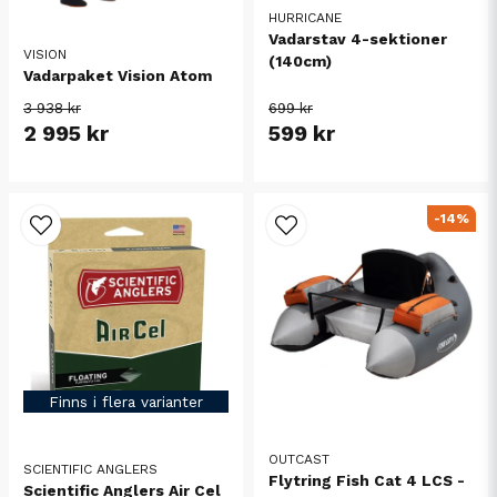
HURRICANE
Vadarstav 4-sektioner
VISION
(140cm)
Vadarpaket Vision Atom
3 938 kr
699 kr
2 995 kr
599 kr
-14%
Finns i flera varianter
OUTCAST
SCIENTIFIC ANGLERS
Flytring Fish Cat 4 LCS -
Scientific Anglers Air Cel