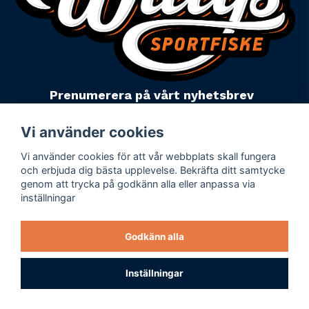
Prenumerera på vårt nyhetsbrev
email
Mejladress
Skicka
Vi använder cookies
Vi använder cookies för att vår webbplats skall fungera
Powered by Nyehandel AB
och erbjuda dig bästa upplevelse. Bekräfta ditt samtycke
genom att trycka på godkänn alla eller anpassa via
inställningar
Köpevillkor
Företagsuppgifter
Godkänn alla
Personuppgiftspolicy
Varumärken
Inställningar