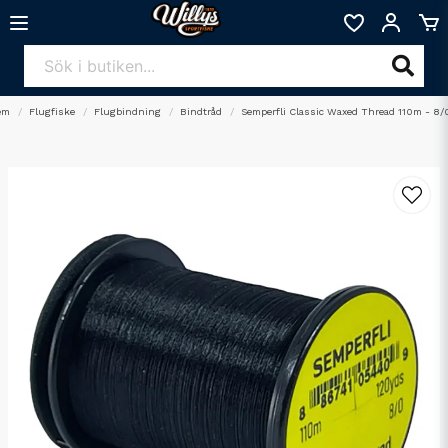
em
Flugfiske
Flugbindning
Bindtråd
Semperfli Classic Waxed Thread 110m - 8/