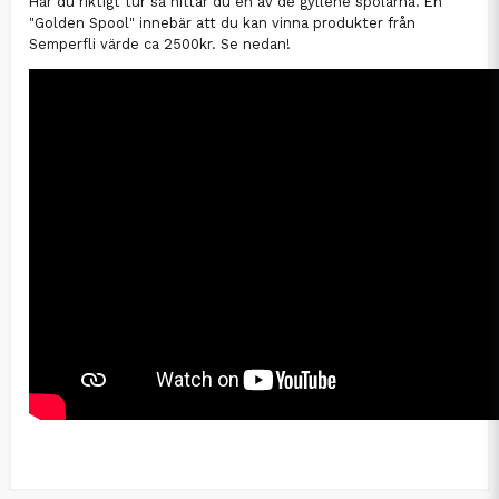
Har du riktigt tur så hittar du en av de gyllene spolarna. En
"Golden Spool" innebär att du kan vinna produkter från
Semperfli värde ca 2500kr. Se nedan!