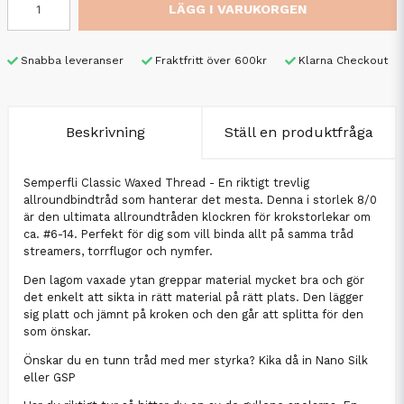
LÄGG I VARUKORGEN
Snabba leveranser
Fraktfritt över 600kr
Klarna Checkout
Beskrivning
Ställ en produktfråga
Semperfli Classic Waxed Thread - En riktigt trevlig
allroundbindtråd som hanterar det mesta. Denna i storlek 8/0
är den ultimata allroundtråden klockren för krokstorlekar om
ca. #6-14. Perfekt för dig som vill binda allt på samma tråd
streamers, torrflugor och nymfer.
Den lagom vaxade ytan greppar material mycket bra och gör
det enkelt att sikta in rätt material på rätt plats. Den lägger
sig platt och jämnt på kroken och den går att splitta för den
som önskar.
Önskar du en tunn tråd med mer styrka? Kika då in
Nano Silk
eller GSP