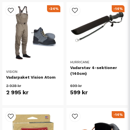
-24%
-14%
HURRICANE
Vadarstav 4-sektioner
VISION
(140cm)
Vadarpaket Vision Atom
3 938 kr
699 kr
2 995 kr
599 kr
-14%