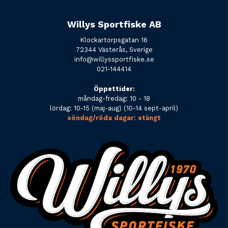
Willys Sportfiske AB
Klockartorpsgatan 16
72344 Västerås, Sverige
info@willyssportfiske.se
021-144414
Öppettider:
måndag-fredag: 10 - 18
lördag: 10-15 (maj-aug) (10-14 sept-april)
söndag/röda dagar: stängt