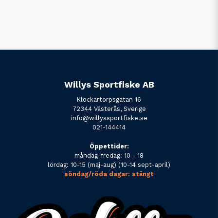
Willys Sportfiske AB
Klockartorpsgatan 16
72344 Västerås, Sverige
info@willyssportfiske.se
021-144414
Öppettider:
måndag-fredag: 10 - 18
lördag: 10-15 (maj-aug) (10-14 sept-april)
söndag/röda dagar: stängt