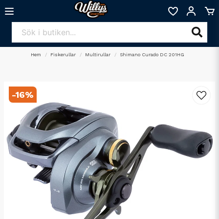
Hem
Fiskerullar
Multirullar
Shimano Curado DC 201HG
-
16
%