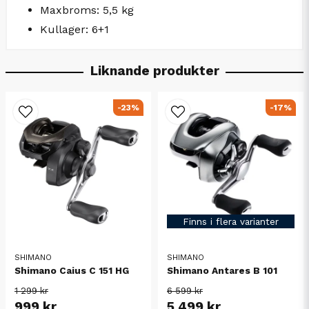
Maxbroms: 5,5 kg
Kullager: 6+1
Liknande produkter
-23%
-17%
Finns i flera varianter
SHIMANO
SHIMANO
Shimano Caius C 151 HG
Shimano Antares B 101
1 299 kr
6 599 kr
999 kr
5 499 kr