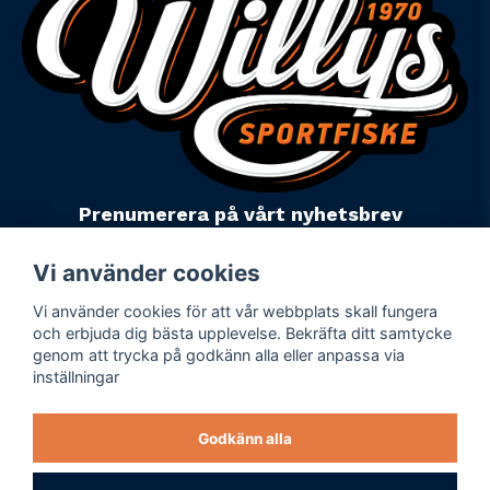
Prenumerera på vårt nyhetsbrev
email
Mejladress
Skicka
Vi använder cookies
Vi använder cookies för att vår webbplats skall fungera
Powered by Nyehandel AB
och erbjuda dig bästa upplevelse. Bekräfta ditt samtycke
genom att trycka på godkänn alla eller anpassa via
inställningar
Köpevillkor
Företagsuppgifter
Godkänn alla
Personuppgiftspolicy
Varumärken