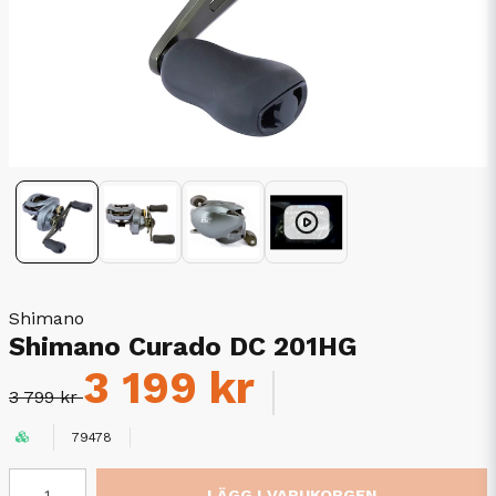
Shimano
Shimano Curado DC 201HG
3 199 kr
3 799 kr
79478
LÄGG I VARUKORGEN