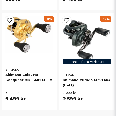
-8%
-16%
Finns i flera varianter
SHIMANO
Shimano Calcutta
SHIMANO
Conquest MD - 401 XG LH
Shimano Curado M 151 MG
(Left)
5 999 kr
3 099 kr
5 499 kr
2 599 kr