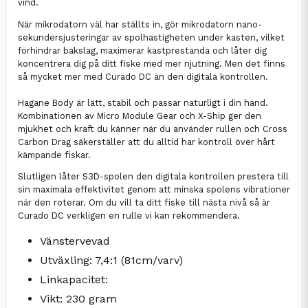
vind.
När mikrodatorn väl har ställts in, gör mikrodatorn nano-
sekundersjusteringar av spolhastigheten under kasten, vilket
förhindrar bakslag, maximerar kastprestanda och låter dig
koncentrera dig på ditt fiske med mer njutning. Men det finns
så mycket mer med Curado DC än den digitala kontrollen.
Hagane Body är lätt, stabil och passar naturligt i din hand.
Kombinationen av Micro Module Gear och X-Ship ger den
mjukhet och kraft du känner när du använder rullen och Cross
Carbon Drag säkerställer att du alltid har kontroll över hårt
kämpande fiskar.
Slutligen låter S3D-spolen den digitala kontrollen prestera till
sin maximala effektivitet genom att minska spolens vibrationer
när den roterar. Om du vill ta ditt fiske till nästa nivå så är
Curado DC verkligen en rulle vi kan rekommendera.
Vänstervevad
Utväxling: 7,4:1 (81cm/varv)
Linkapacitet:
Vikt: 230 gram