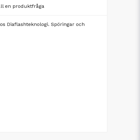
äll en produktfråga
s Diaflashteknologi. Spöringar och