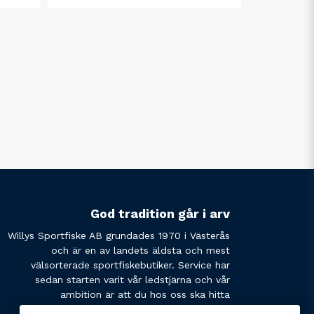
God tradition går i arv
Willys Sportfiske AB grundades 1970 i Västerås
och är en av landets äldsta och mest
välsorterade sportfiskebutiker. Service har
sedan starten varit vår ledstjärna och vår
ambition är att du hos oss ska hitta
produkterna du söker och få den service du