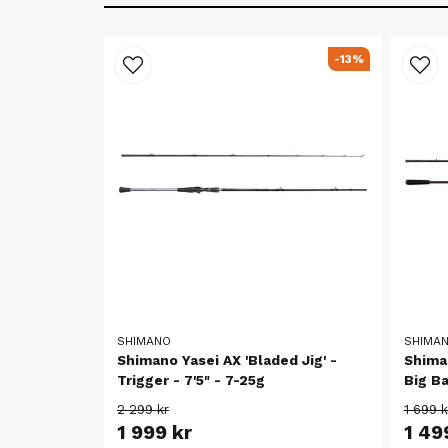
-13%
SHIMANO
SHIMA
Shimano Yasei AX 'Bladed Jig' -
Shima
Trigger - 7'5" - 7-25g
Big Ba
2 299 kr
1 699 k
1 999 kr
1 49