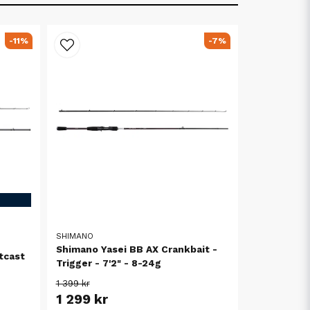
-11%
-7%
SHIMANO
Shimano Yasei BB AX Crankbait -
tcast
Trigger - 7'2" - 8-24g
1 399 kr
1 299 kr