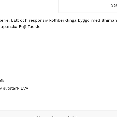
St
erie. Lätt och responsiv kolfiberklinga byggd med Shimano
 Japanska Fuji Tackle.
nik
 slitstark EVA