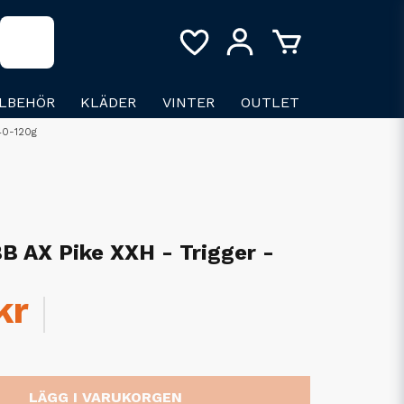
LLBEHÖR
KLÄDER
VINTER
OUTLET
 40-120g
B AX Pike XXH - Trigger -
kr
LÄGG I VARUKORGEN