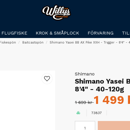
FLUGFISKE
KROK & SMÅPLOCK
FÖRVARING
TI
Fiskespön
Baitcastspön
Shimano Yasei BB AX Pike XXH - Trigger - 8'4" -
Shimano
Shimano Yasei B
8'4" - 40-120g
1 499 
1 699 kr
73837