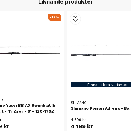
Liknande produkter
-12%
Finns i flera varianter
NO
SHIMANO
no Yasei BB AX Swimbait &
Shimano Poison Adrena - Bai
it - Trigger - 8' - 120-170g
r
4 699 kr
9 kr
4 199 kr