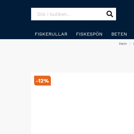
FISKERULLAR
FISKESPÖN
BETEN
Hem
-
12
%