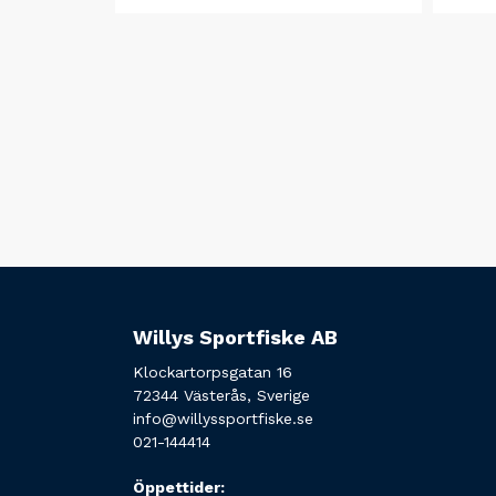
Willys Sportfiske AB
Klockartorpsgatan 16
72344 Västerås, Sverige
info@willyssportfiske.se
021-144414
Öppettider: