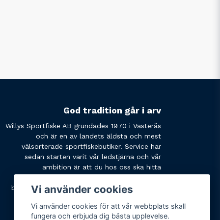
God tradition går i arv
Willys Sportfiske AB grundades 1970 i Västerås
och är en av landets äldsta och mest
välsorterade sportfiskebutiker. Service har
sedan starten varit vår ledstjärna och vår
ambition är att du hos oss ska hitta
produkterna du söker och få den service du
Vi använder cookies
behöver. Tveka inte att slå oss en signal eller
skicka ett mail om du har några funderingar.
Vi använder cookies för att vår webbplats skall
fungera och erbjuda dig bästa upplevelse.