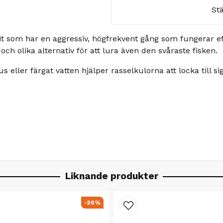
St
 som har en aggressiv, högfrekvent gång som fungerar effek
och olika alternativ för att lura även den svåraste fisken.
jus eller färgat vatten hjälper rasselkulorna att locka till si
Liknande produkter
-26%