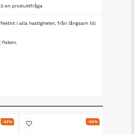
äll en produktfråga
tivt i alla hastigheter, från långsam till
g fisken.
-22%
-20%