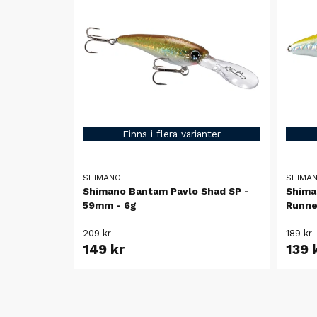
Finns i flera varianter
SHIMANO
SHIMA
Shimano Bantam Pavlo Shad SP -
Shima
59mm - 6g
Runne
209 kr
189 kr
149 kr
139 