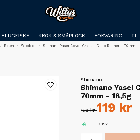
FLUGFISKE
KROK & SMÅPLOCK
FÖRVARING
TI
Beten
Wobbler
Shimano Yasei Cover Crank - Deep Runner - 70mm - 
Shimano
Shimano Yasei C
70mm - 18,5g
119 kr
139 kr
79521