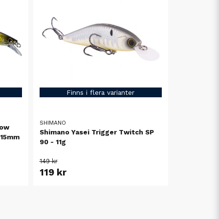
Finns i flera varianter
SHIMANO
now
Shimano Yasei Trigger Twitch SP
 115mm
90 - 11g
149 kr
119 kr