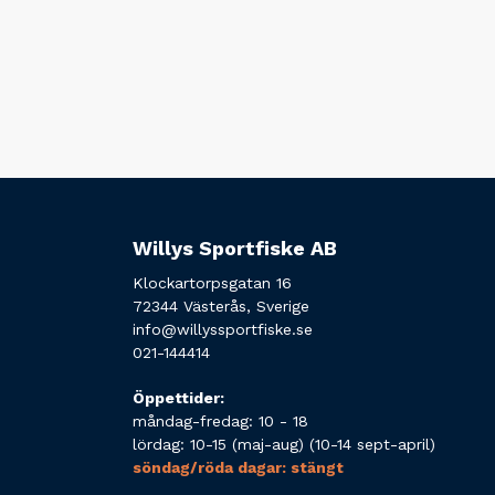
Willys Sportfiske AB
Klockartorpsgatan 16
72344 Västerås, Sverige
info@willyssportfiske.se
021-144414
Öppettider:
måndag-fredag: 10 - 18
lördag: 10-15 (maj-aug) (10-14 sept-april)
söndag/röda dagar: stängt