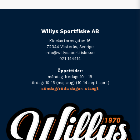
Willys Sportfiske AB
Klockartorpsgatan 16
72344 Västerås, Sverige
info@willyssportfiske.se
021-144414
Öppettider:
måndag-fredag: 10 - 18
lördag: 10-15 (maj-aug) (10-14 sept-april)
söndag/röda dagar: stängt