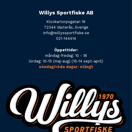
Willys Sportfiske AB
Klockartorpsgatan 16
72344 Västerås, Sverige
info@willyssportfiske.se
021-144414
Öppettider:
måndag-fredag: 10 - 18
lördag: 10-15 (maj-aug) (10-14 sept-april)
söndag/röda dagar: stängt