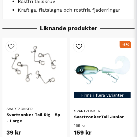
Rostfri tailskruv
Kraftiga, flatslagna och rostfria fjäderringar
Liknande produkter
-6%
Finns i flera varianter
SVARTZONKER
SVARTZONKER
Svartzonker Tail Rig - 5p
SvartzonkerTail Junior
- Large
169 kr
159 kr
39 kr