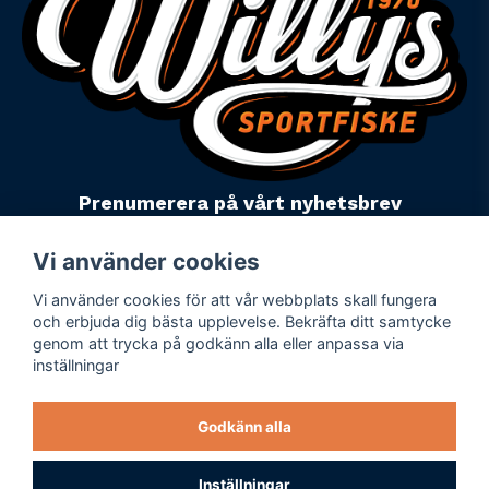
Prenumerera på vårt nyhetsbrev
email
Mejladress
Skicka
Vi använder cookies
Vi använder cookies för att vår webbplats skall fungera
Powered by Nyehandel AB
och erbjuda dig bästa upplevelse. Bekräfta ditt samtycke
genom att trycka på godkänn alla eller anpassa via
inställningar
Köpevillkor
Företagsuppgifter
Godkänn alla
Personuppgiftspolicy
Varumärken
Inställningar