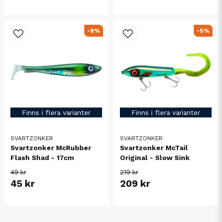
-8%
-5%
Finns i flera varianter
Finns i flera varianter
SVARTZONKER
SVARTZONKER
Svartzonker McRubber
Svartzonker McTail
Flash Shad - 17cm
Original - Slow Sink
49 kr
219 kr
45 kr
209 kr