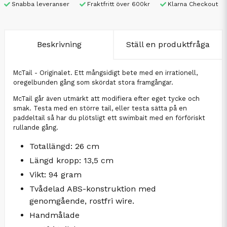
Snabba leveranser
Fraktfritt över 600kr
Klarna Checkout
Beskrivning
Ställ en produktfråga
McTail - Originalet. Ett mångsidigt bete med en irrationell,
oregelbunden gång som skördat stora framgångar.
McTail går även utmärkt att modifiera efter eget tycke och
smak. Testa med en större tail, eller testa sätta på en
paddeltail så har du plötsligt ett swimbait med en förföriskt
rullande gång.
Totallängd: 26 cm
Längd kropp: 13,5 cm
Vikt: 94 gram
Tvådelad ABS-konstruktion med
genomgående, rostfri wire.
Handmålade