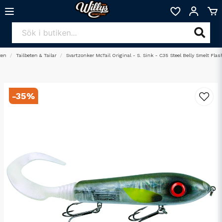
ten
Tailbeten & Tailar
Svartzonker McTail Original - S. Sink - C35 Steel Belly Smelt Flas
-
35
%