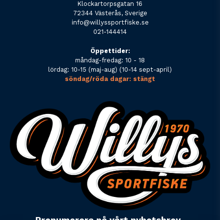
Klockartorpsgatan 16
72344 Västerås, Sverige
info@willyssportfiske.se
021-144414
Öppettider:
måndag-fredag: 10 - 18
lördag: 10-15 (maj-aug) (10-14 sept-april)
söndag/röda dagar: stängt
Prenumerera på vårt nyhetsbrev