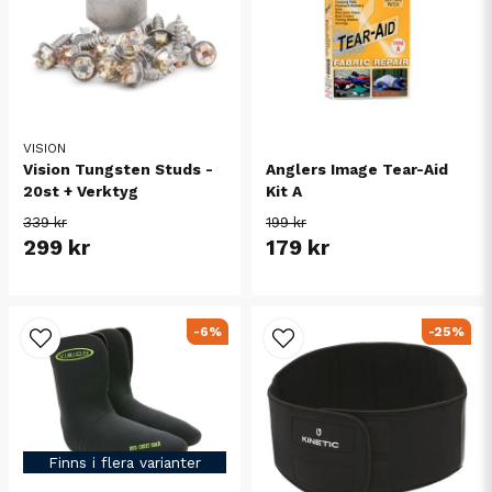
VISION
Vision Tungsten Studs -
Anglers Image Tear-Aid
20st + Verktyg
Kit A
339 kr
199 kr
299 kr
179 kr
-6%
-25%
Finns i flera varianter