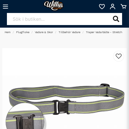
Hem
Flugfiske
Vadare & Skor
Tillbehör Vadare
Traper Vadarbälte - Stretch