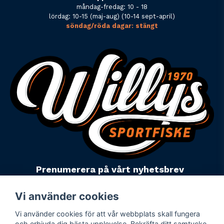
måndag-fredag: 10 - 18
lördag: 10-15 (maj-aug) (10-14 sept-april)
söndag/röda dagar: stängt
Prenumerera på vårt nyhetsbrev
email
Mejladress
Skicka
Vi använder cookies
Vi använder cookies för att vår webbplats skall fungera
Powered by Nyehandel AB
och erbjuda dig bästa upplevelse. Bekräfta ditt samtycke