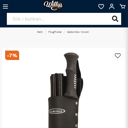
Hem
Flugfiske
Vadarstav Vision
-
7
%