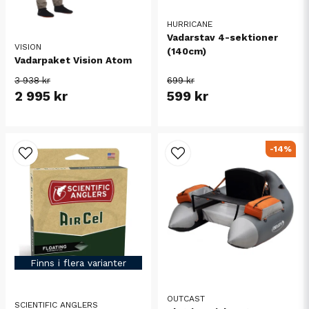
HURRICANE
Vadarstav 4-sektioner
VISION
(140cm)
Vadarpaket Vision Atom
3 938 kr
699 kr
2 995 kr
599 kr
-14%
Finns i flera varianter
OUTCAST
SCIENTIFIC ANGLERS