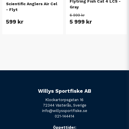
Flytring Fish Cat 4 LCS -
Scientific Anglers Air Cel
Gray
- Flyt
6 999 kr
599 kr
5 999 kr
Willys Sportfiske AB
Klockartorpsgatan 16
72344 Västerås, Sverige
info@willyssportfiske.se
021-144414
Öppettider: