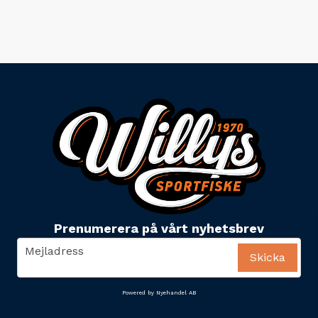
Prenumerera på vårt nyhetsbrev
email
Mejladress
Skicka
Powered by Nyehandel AB