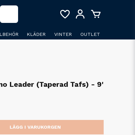
LLBEHÖR
KLÄDER
VINTER
OUTLET
o Leader (Taperad Tafs) - 9'
LÄGG I VARUKORGEN