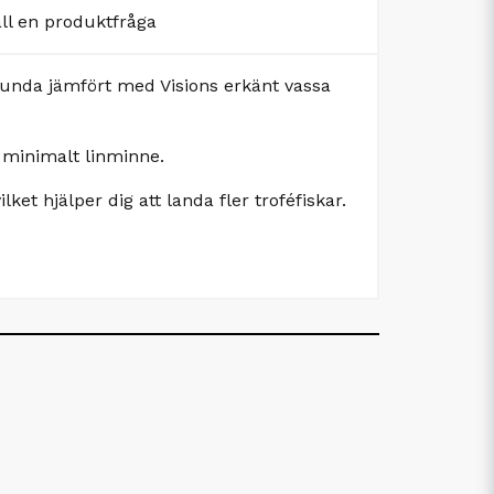
äll en produktfråga
lunda jämfört med Visions erkänt vassa
 minimalt linminne.
ket hjälper dig att landa fler troféfiskar.