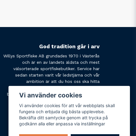
God tradition går i arv
Willys Sportfiske AB grundades 1970 i Västerås
och är en av landets äldsta och mest
välsorterade sportfiskebutiker. Service har
sedan starten varit vår ledstjärna och vår
ambition är att du hos oss ska hitta
produkterna du söker och få den service du
Vi använder cookies
behöver. Tveka inte att slå oss en signal eller
skicka ett mail om du har några funderingar.
Vi använder cookies för att vår webbplats skall
fungera och erbjuda dig bästa upplevelse.
Bekräfta ditt samtycke genom att trycka på
godkänn alla eller anpassa via inställningar