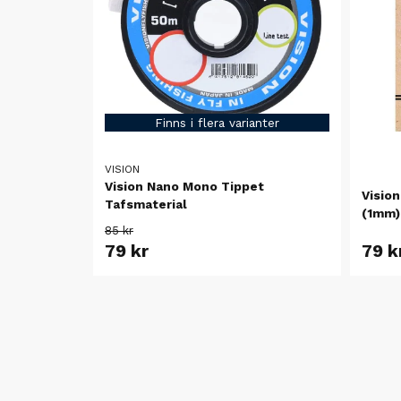
Finns i flera varianter
VISION
Vision Nano Mono Tippet
Vision
Tafsmaterial
(1mm)
85 kr
79 kr
79 k