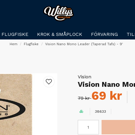
FLUGFISKE
KROK & SMÅPLOCK
FÖRVARING
TI
Hem
Flugfiske
Vision Nano Mono Leader (Taperad Tafs) - 9'
Vision
Vision Nano Mon
69 kr
79 kr
38633