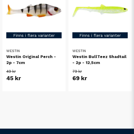
Finns i flera varianter
Finns i flera varianter
WESTIN
WESTIN
Westin Original Perch -
Westin BullTeez Shadtail
2p - 7cm
- 2p - 12,5cm
49 kr
79 kr
45 kr
69 kr