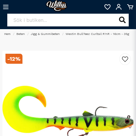
Hem
Beten
Jigg & Gummibeten
Westin BullTeez Curltail R'nR - 16cm - 35g
-
12
%