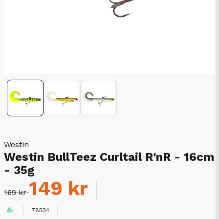
Westin
Westin BullTeez Curltail R'nR - 16cm
- 35g
149 kr
169 kr
78534