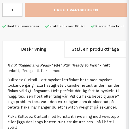
LÄGG I VARUKORGEN
Snabba leveranser
Fraktfritt över 600kr
Klarna Checkout
Beskrivning
Ställ en produktfråga
R'n'R "Rigged and Ready"
eller
R2F "Ready to Fish"
- helt
enkelt, färdiga att fiskas med!
Bullteez Curltail - ett mycket lättfiskat bete med mycket
lockande gång i alla hastigheter, kanske hetast är den när den
fiskas väldigt långsamt. Helt perfekt där låg fart är nyckeln till
hugg, tex. sen höst eller tidig vår. Vill du fiska betet djupare?
Inga problem tack vare den extra öglan som är placerad på
betets haka, här hänger du ett
"switch weight"
på sekunder.
Fiska Bullteez Curltail med konstant invevning med vevstopp
eller jigga det längs botten runt strukturer och...håll hårt i
spöt!