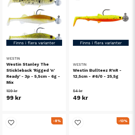
Finns i flera varianter
Finns i flera varianter
WESTIN
Westin Stanley The
WESTIN
Stickleback 'Rigged 'n'
Westin Bullteez R'nR -
Ready' - 3p - 5,5cm - 6g -
12,5cm - #6/0 - 25,5g
Mix
109 kr
54 kr
99 kr
49 kr
-8%
-13%