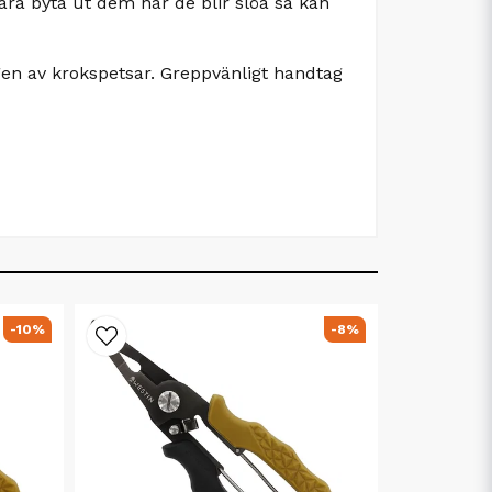
 bara byta ut dem när de blir slöa så kan
ngen av krokspetsar. Greppvänligt handtag
-10%
-8%