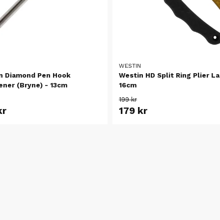
N
WESTIN
n Diamond Pen Hook
Westin HD Split Ring Plier La
ener (Bryne) - 13cm
16cm
199 kr
kr
179 kr