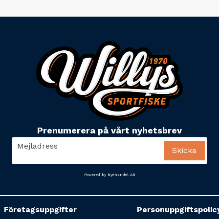
Prenumerera på vårt nyhetsbrev
email
Mejladress
Skicka
Powered by Nyehandel AB
Företagsuppgifter
Personuppgiftspolic