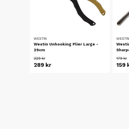
WESTIN
WESTI
Westin Unhooking Plier Large -
Westi
29cm
Sharp
329 kr
179 kr
289 kr
159 