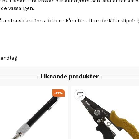
ha i lådan. Bra krokar blir allt dyrare och istället för att
 de vassa igen.
å andra sidan finns det en skåra för att underlätta slipni
handtag
Liknande produkter
-11%