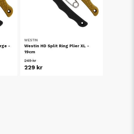
WESTIN
rge -
Westin HD Split Ring Plier XL -
19cm
249 kr
229 kr