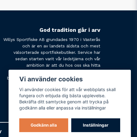
God tradition går i arv
Willys Sportfiske AB grundades 1970 i Västerås
och är en av landets äldsta och mest
välsorterade sportfiskebutiker. Service har
sedan starten varit vår ledstjärna och vår
ambition är att du hos oss ska hitta
produkterna du söker och få den service du
Vi använder cookies
behöver. Tveka inte att slå oss en signal eller
skicka ett mail om du har några funderingar.
Vi använder cookies för att vår webbplats skall
fungera och erbjuda dig bästa upplevelse.
Bekräfta ditt samtycke genom att trycka på
godkänn alla eller anpassa via inställningar
Godkänn alla
Inställningar
y
Varumärken