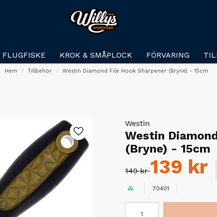
FLUGFISKE
KROK & SMÅPLOCK
FÖRVARING
TI
Hem
Tillbehör
Westin Diamond File Hook Sharpener (Bryne) - 15cm
Westin
Westin Diamond
(Bryne) - 15cm
139 kr
149 kr
70401