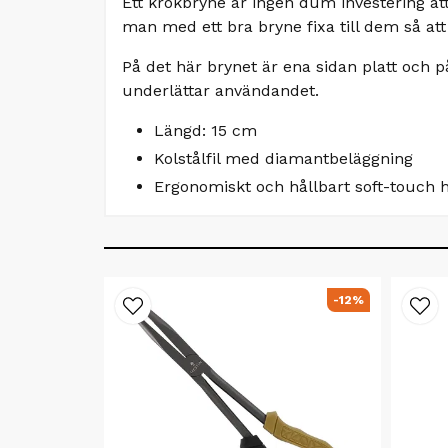
Ett krokbryne är ingen dum investering att 
man med ett bra bryne fixa till dem så att
På det här brynet är ena sidan platt och p
underlättar användandet.
Längd: 15 cm
Kolstålfil med diamantbeläggning
Ergonomiskt och hållbart soft-touch 
-12%