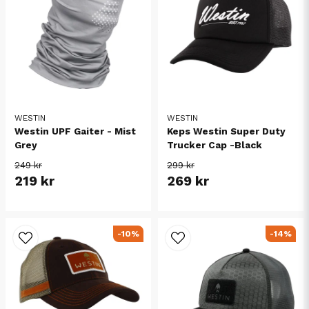
WESTIN
WESTIN
Westin UPF Gaiter - Mist
Keps Westin Super Duty
Grey
Trucker Cap -Black
249 kr
299 kr
219 kr
269 kr
-10%
-14%