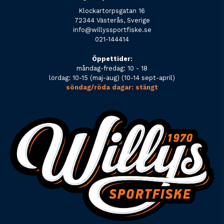
Klockartorpsgatan 16
72344 Västerås, Sverige
info@willyssportfiske.se
021-144414
Öppettider:
måndag-fredag: 10 - 18
lördag: 10-15 (maj-aug) (10-14 sept-april)
söndag/röda dagar: stängt