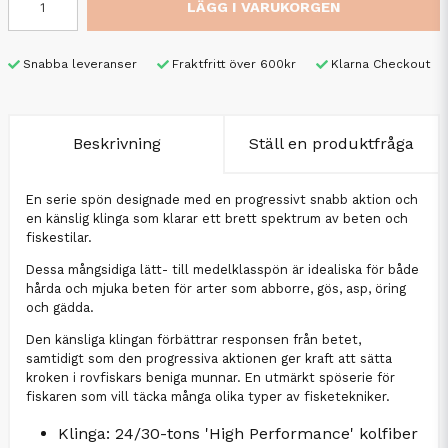
LÄGG I VARUKORGEN
Snabba leveranser
Fraktfritt över 600kr
Klarna Checkout
Beskrivning
Ställ en produktfråga
En serie spön designade med en progressivt snabb aktion och
en känslig klinga som klarar ett brett spektrum av beten och
fiskestilar.
Dessa mångsidiga lätt- till medelklasspön är idealiska för både
hårda och mjuka beten för arter som abborre, gös, asp, öring
och gädda.
Den känsliga klingan förbättrar responsen från betet,
samtidigt som den progressiva aktionen ger kraft att sätta
kroken i rovfiskars beniga munnar. En utmärkt spöserie för
fiskaren som vill täcka många olika typer av fisketekniker.
Klinga: 24/30-tons 'High Performance' kolfiber