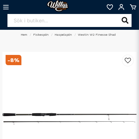
Hem
Fiskespön
Haspelspön
Westin W2 Finesse Shad
-
8
%