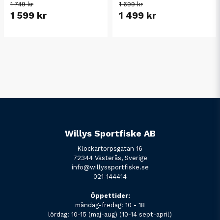
1 749 kr
1 699 kr
1 599 kr
1 499 kr
Willys Sportfiske AB
Klockartorpsgatan 16
72344 Västerås, Sverige
info@willyssportfiske.se
021-144414
Öppettider:
måndag-fredag: 10 - 18
lördag: 10-15 (maj-aug) (10-14 sept-april)