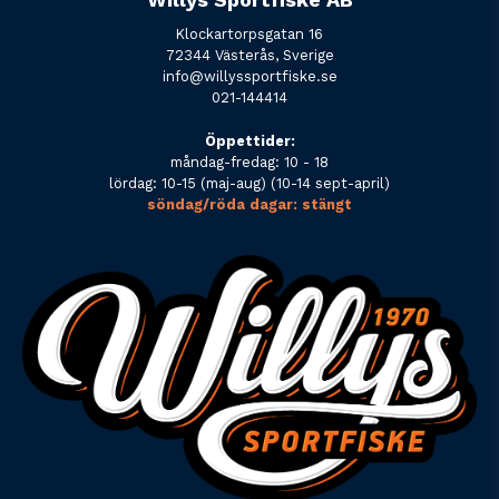
Klockartorpsgatan 16
72344 Västerås, Sverige
info@willyssportfiske.se
021-144414
Öppettider:
måndag-fredag: 10 - 18
lördag: 10-15 (maj-aug) (10-14 sept-april)
söndag/röda dagar: stängt