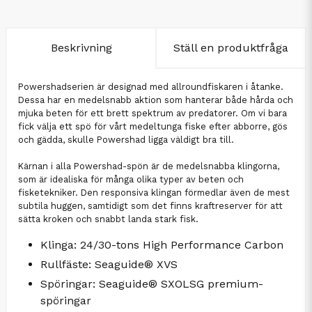
Beskrivning
Ställ en produktfråga
Powershadserien är designad med allroundfiskaren i åtanke.
Dessa har en medelsnabb aktion som hanterar både hårda och
mjuka beten för ett brett spektrum av predatorer. Om vi bara
fick välja ett spö för vårt medeltunga fiske efter abborre, gös
och gädda, skulle Powershad ligga väldigt bra till.
Kärnan i alla Powershad-spön är de medelsnabba klingorna,
som är idealiska för många olika typer av beten och
fisketekniker. Den responsiva klingan förmedlar även de mest
subtila huggen, samtidigt som det finns kraftreserver för att
sätta kroken och snabbt landa stark fisk.
Klinga: 24/30-tons High Performance Carbon
Rullfäste: Seaguide® XVS
Spöringar: Seaguide® SXOLSG premium-
spöringar