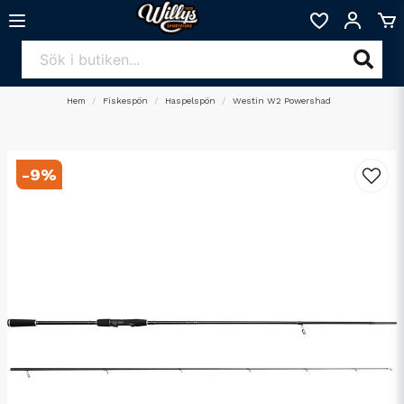
Hem
Fiskespön
Haspelspön
Westin W2 Powershad
-
9
%