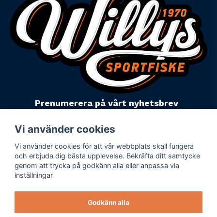
Prenumerera på vårt nyhetsbrev
email
Mejladress
Skicka
Vi använder cookies
Vi använder cookies för att vår webbplats skall fungera
Powered by Nyehandel AB
och erbjuda dig bästa upplevelse. Bekräfta ditt samtycke
genom att trycka på godkänn alla eller anpassa via
inställningar
Köpevillkor
Företagsuppgifter
Godkänn alla
Personuppgiftspolicy
Varumärken