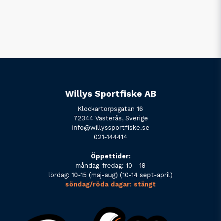
Willys Sportfiske AB
Klockartorpsgatan 16
72344 Västerås, Sverige
info@willyssportfiske.se
021-144414
Öppettider:
måndag-fredag: 10 - 18
lördag: 10-15 (maj-aug) (10-14 sept-april)
söndag/röda dagar: stängt