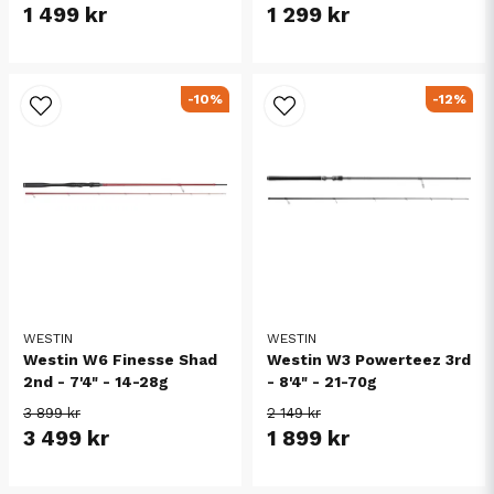
1 499 kr
1 299 kr
-10%
-12%
WESTIN
WESTIN
Westin W6 Finesse Shad
Westin W3 Powerteez 3rd
2nd - 7'4" - 14-28g
- 8'4" - 21-70g
3 899 kr
2 149 kr
3 499 kr
1 899 kr