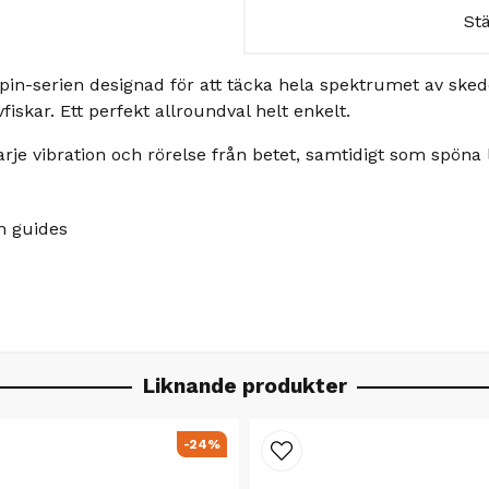
St
pin-serien designad för att täcka hela spektrumet av sked
iskar. Ett perfekt allroundval helt enkelt.
arje vibration och rörelse från betet, samtidigt som spöna
 guides
Liknande produkter
-24%