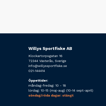
Willys Sportfiske AB
Klockartorpsgatan 16
72344 Västerås, Sverige
info@willyssportfiske.se
021-144414
Öppettider:
måndag-fredag: 10 - 18
lördag: 10-15 (maj-aug) (10-14 sept-april)
söndag/röda dagar: stängt