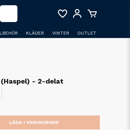
LLBEHÖR
KLÄDER
VINTER
OUTLET
(Haspel) - 2-delat
LÄGG I VARUKORGEN