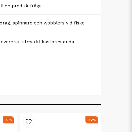
äll en produktfråga
drag, spinnare och wobblers vid fiske
 levererar utmärkt kastprestanda.
-9%
-12%