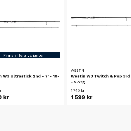
Finns i flera varianter
N
WESTIN
 W3 Ultrastick 2nd - 7' - 10-
Westin W3 Twitch & Pop 3rd 
- 5-21g
r
1 749 kr
9 kr
1 599 kr