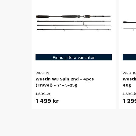
Finns i flera varianter
WESTIN
WESTI
Westin W3 Spin 2nd - 4pcs
Westin
(Travel) - 7' - 5-25g
40g
1 699 kr
1 699 k
1 499 kr
1 29