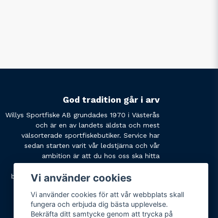
God tradition går i arv
Willys Sportfiske AB grundades 1970 i Västerås
och är en av landets äldsta och mest
välsorterade sportfiskebutiker. Service har
sedan starten varit vår ledstjärna och vår
ambition är att du hos oss ska hitta
produkterna du söker och få den service du
Vi använder cookies
behöver. Tveka inte att slå oss en signal eller
skicka ett mail om du har några funderingar.
Vi använder cookies för att vår webbplats skall
fungera och erbjuda dig bästa upplevelse.
Bekräfta ditt samtycke genom att trycka på