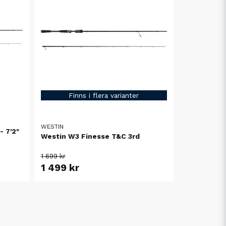
Finns i flera varianter
WESTIN
- 7'2"
Westin W3 Finesse T&C 3rd
1 699 kr
1 499 kr