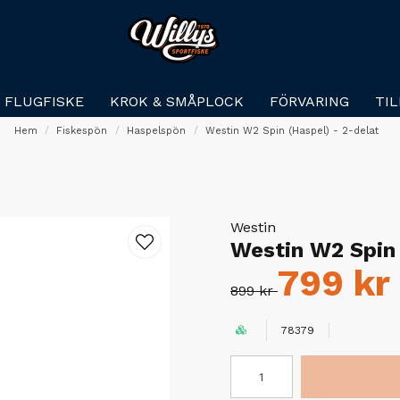
FLUGFISKE
KROK & SMÅPLOCK
FÖRVARING
TI
Hem
Fiskespön
Haspelspön
Westin W2 Spin (Haspel) - 2-delat
Westin
Westin W2 Spin 
799 kr
899 kr
78379