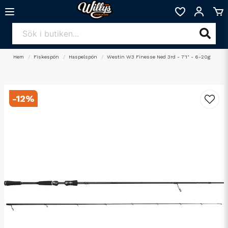
Hem
Fiskespön
Haspelspön
Westin W3 Finesse Ned 3rd - 7'1" - 6-20g
-
12
%