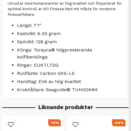
Utrustat med komponenter av hög kvalitet och finjusterat för
optimal kontroll är W3 Finesse Ned ett måste för moderna
finessefiskare.
Längd: 7'1"
Kastvikt: 6-20 gram
Spövikt: 126 gram
Klinga: Torayca® högpresterande
kolfiberklinga
Ringar: EUKTLTSG
Rullfäste: Carbon SKS-LS
Handtag: EVA av hög kvalitet
Krokhållare: Seaguide® TUHOOK#4
Liknande produkter
-12%
-24%