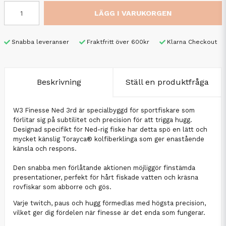
LÄGG I VARUKORGEN
Snabba leveranser
Fraktfritt över 600kr
Klarna Checkout
Beskrivning
Ställ en produktfråga
W3 Finesse Ned 3rd är specialbyggd för sportfiskare som
förlitar sig på subtilitet och precision för att trigga hugg.
Designad specifikt för Ned-rig fiske har detta spö en lätt och
mycket känslig Torayca® kolfiberklinga som ger enastående
känsla och respons.
Den snabba men förlåtande aktionen möjliggör finstämda
presentationer, perfekt för hårt fiskade vatten och kräsna
rovfiskar som abborre och gös.
Varje twitch, paus och hugg förmedlas med högsta precision,
vilket ger dig fördelen när finesse är det enda som fungerar.