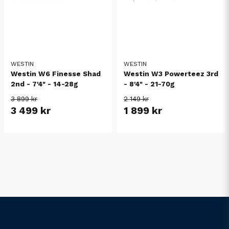
WESTIN
WESTIN
Westin W6 Finesse Shad
Westin W3 Powerteez 3rd
2nd - 7'4" - 14-28g
- 8'4" - 21-70g
3 899 kr
2 149 kr
3 499 kr
1 899 kr