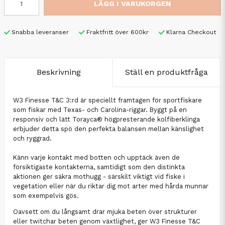
LÄGG I VARUKORGEN
Snabba leveranser
Fraktfritt över 600kr
Klarna Checkout
Beskrivning
Ställ en produktfråga
W3 Finesse T&C 3:rd är speciellt framtagen för sportfiskare
som fiskar med Texas- och Carolina-riggar. Byggt på en
responsiv och lätt Torayca® högpresterande kolfiberklinga
erbjuder detta spö den perfekta balansen mellan känslighet
och ryggrad.
Känn varje kontakt med botten och upptäck även de
försiktigaste kontakterna, samtidigt som den distinkta
aktionen ger säkra mothugg - särskilt viktigt vid fiske i
vegetation eller när du riktar dig mot arter med hårda munnar
som exempelvis gös.
Oavsett om du långsamt drar mjuka beten över strukturer
eller twitchar beten genom växtlighet, ger W3 Finesse T&C