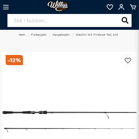
Hem
Fiskespön
Haspelspön
Westin W3 Finesse T&C 3rd
-
12
%