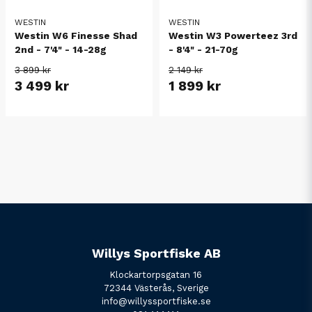
WESTIN
WESTIN
Westin W6 Finesse Shad
Westin W3 Powerteez 3rd
2nd - 7'4" - 14-28g
- 8'4" - 21-70g
3 899 kr
2 149 kr
3 499 kr
1 899 kr
Willys Sportfiske AB
Klockartorpsgatan 16
72344 Västerås, Sverige
info@willyssportfiske.se