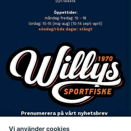
021-144414
Öppettider:
måndag-fredag: 10 - 18
lördag: 10-15 (maj-aug) (10-14 sept-april)
söndag/röda dagar: stängt
Prenumerera på vårt nyhetsbrev
email
Mejladress
Skicka
Vi använder cookies