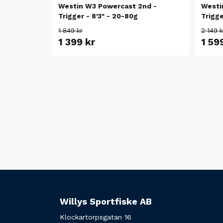
Westin W3 Powercast 2nd -
Westi
Trigger - 8'3" - 20-80g
Trigge
1 849 kr
2 149 k
1 399 kr
1 59
Willys Sportfiske AB
Klockartorpsgatan 16