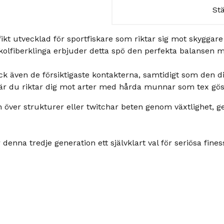
St
ikt utvecklad för sportfiskare som riktar sig mot skyggare
olfiberklinga erbjuder detta spö den perfekta balansen m
k även de försiktigaste kontakterna, samtidigt som den d
er när du riktar dig mot arter med hårda munnar som tex gös
över strukturer eller twitchar beten genom växtlighet, g
nna tredje generation ett självklart val för seriösa fines