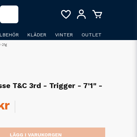
LLBEHÖR
KLÄDER
VINTER
OUTLET
7-21g
se T&C 3rd - Trigger - 7'1" -
kr
LÄGG I VARUKORGEN