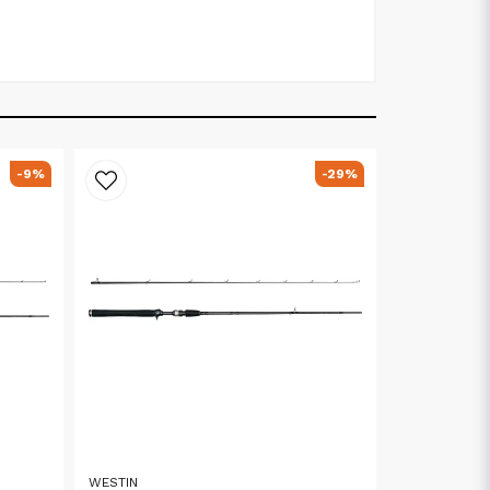
-9%
-29%
WESTIN