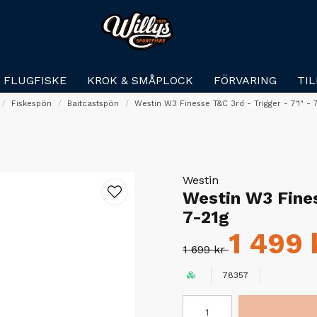
FLUGFISKE
KROK & SMÅPLOCK
FÖRVARING
TI
Fiskespön
Baitcastspön
Westin W3 Finesse T&C 3rd - Trigger - 7'1" - 
Westin
Westin W3 Fines
7-21g
1 499 
1 699 kr
78357