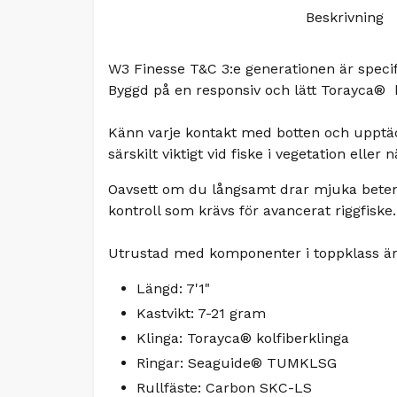
Beskrivning
W3 Finesse T&C 3:e generationen är specif
Byggd på en responsiv och lätt Torayca® k
Känn varje kontakt med botten och upptäc
särskilt viktigt vid fiske i vegetation ell
Oavsett om du långsamt drar mjuka beten 
kontroll som krävs för avancerat riggfiske.
Utrustad med komponenter i toppklass är de
Längd: 7'1"
Kastvikt: 7-21 gram
Klinga: Torayca® kolfiberklinga
Ringar: Seaguide® TUMKLSG
Rullfäste: Carbon SKC-LS