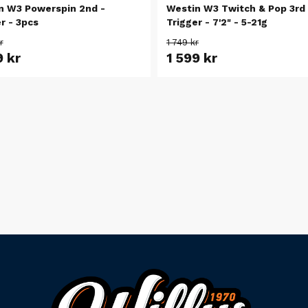
n W3 Powerspin 2nd -
Westin W3 Twitch & Pop 3rd 
r - 3pcs
Trigger - 7'2" - 5-21g
r
1 749 kr
9 kr
1 599 kr