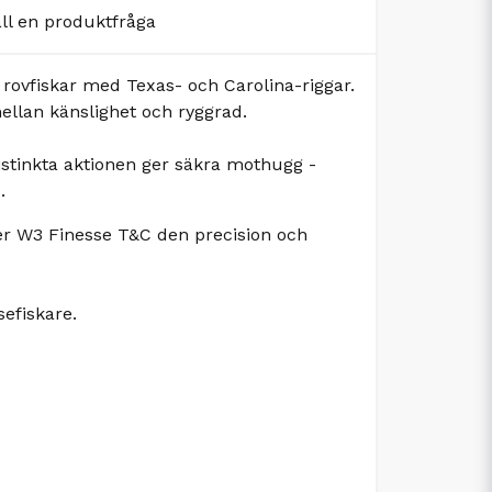
äll en produktfråga
 rovfiskar med Texas- och Carolina-riggar.
ellan känslighet och ryggrad.
istinkta aktionen ger säkra mothugg -
.
er W3 Finesse T&C den precision och
sefiskare.