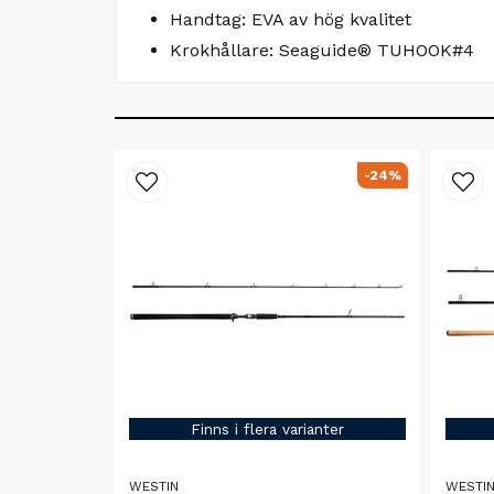
Handtag: EVA av hög kvalitet
Krokhållare: Seaguide® TUHOOK#4
-24%
Finns i flera varianter
WESTIN
WESTI