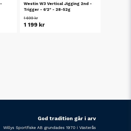
-
Westin W3 Vertical Jigging 2nd -
Trigger - 6'2" - 28-52g
1 699 kr
1 199 kr
God tradition går i arv
Willys Sportfiske AB grundades 1970 i Västerås