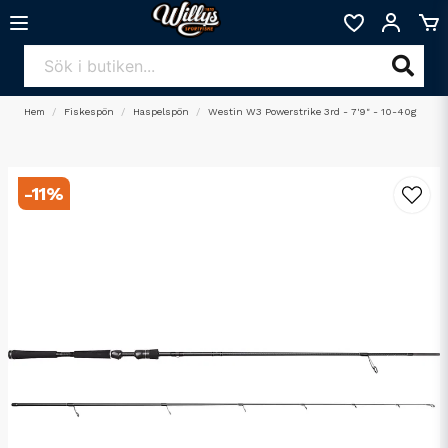
Hem
Fiskespön
Haspelspön
Westin W3 Powerstrike 3rd - 7'9" - 10-40g
-
11
%