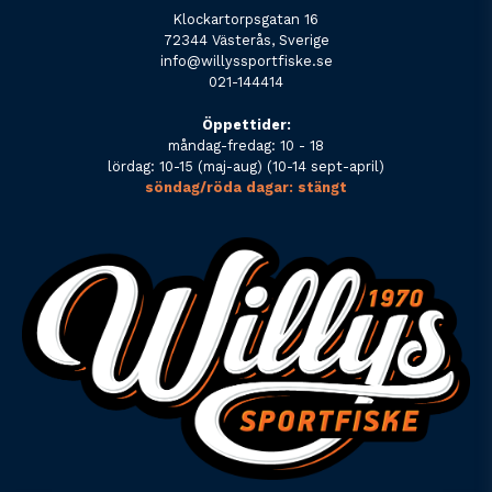
Klockartorpsgatan 16
72344 Västerås, Sverige
info@willyssportfiske.se
021-144414
Öppettider:
måndag-fredag: 10 - 18
lördag: 10-15 (maj-aug) (10-14 sept-april)
söndag/röda dagar: stängt