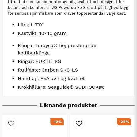
Utrustad med komponenter av hög kvalitet och designat för
balans och komfort är W3 Powerstrike 3rd ett pålitligt verktyg
för seriösa spinnfiskare som kräver topprestanda i varje kast.
Längd: 7'9"
Kastvikt: 10-40 gram
Klinga: Torayca® högpresterande
kolfiberklinga
Ringar: EUKTLTSG
Rullfäste: Carbon SKS-LS
Handtag: EVA av hög kvalitet
Krokhållare: Seaguide® SCDHOOK#6
Liknande produkter
-12%
-24%