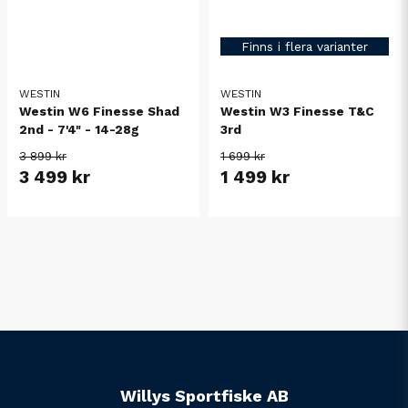
Finns i flera varianter
WESTIN
WESTIN
Westin W6 Finesse Shad
Westin W3 Finesse T&C
2nd - 7'4" - 14-28g
3rd
3 899 kr
1 699 kr
3 499 kr
1 499 kr
Willys Sportfiske AB