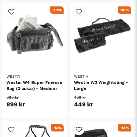
-10%
-10%
WESTIN
WESTIN
Westin W4 Super Finesse
Westin W3 Weightsling -
Bag (3 askar) - Medium
Large
999 kr
499 kr
899 kr
449 kr
-13%
-14%