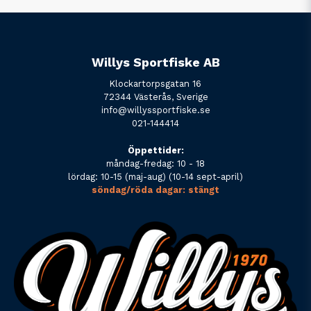
Willys Sportfiske AB
Klockartorpsgatan 16
72344 Västerås, Sverige
info@willyssportfiske.se
021-144414
Öppettider:
måndag-fredag: 10 - 18
lördag: 10-15 (maj-aug) (10-14 sept-april)
söndag/röda dagar: stängt