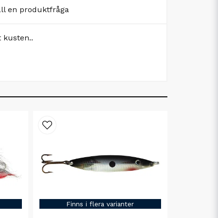
äll en produktfråga
 kusten..
Finns i flera varianter