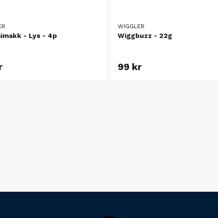
ER
WIGGLER
makk - Lys - 4p
Wiggbuzz - 22g
r
99 kr