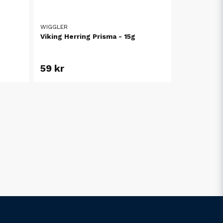
WIGGLER
Viking Herring Prisma - 15g
59 kr