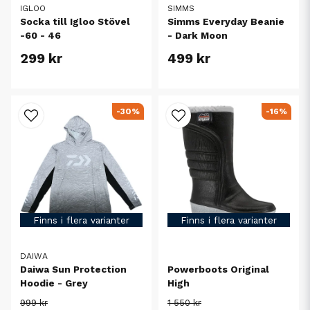
IGLOO
SIMMS
Socka till Igloo Stövel
Simms Everyday Beanie
-60 - 46
- Dark Moon
299 kr
499 kr
-30%
-16%
Finns i flera varianter
Finns i flera varianter
DAIWA
Daiwa Sun Protection
Powerboots Original
Hoodie - Grey
High
999 kr
1 550 kr