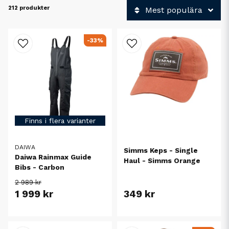
212 produkter
Mest populära
-33%
Finns i flera varianter
DAIWA
Simms Keps - Single
Daiwa Rainmax Guide
Haul - Simms Orange
Bibs - Carbon
2 989 kr
1 999 kr
349 kr