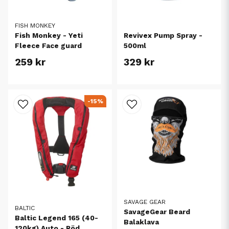
FISH MONKEY
Fish Monkey - Yeti
Revivex Pump Spray -
Fleece Face guard
500ml
259 kr
329 kr
-15%
SAVAGE GEAR
BALTIC
SavageGear Beard
Baltic Legend 165 (40-
Balaklava
120kg) Auto - Röd