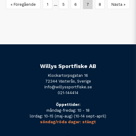
...
« Föregående
1
5
6
7
8
Nästa »
Willys Sportfiske AB
Klockartorpsgatan 16
72344 Västerås, Sverige
info@willyssportfiske.se
021-144414
Öppettider:
måndag-fredag: 10 - 18
lördag: 10-15 (maj-aug) (10-14 sept-april)
söndag/röda dagar: stängt