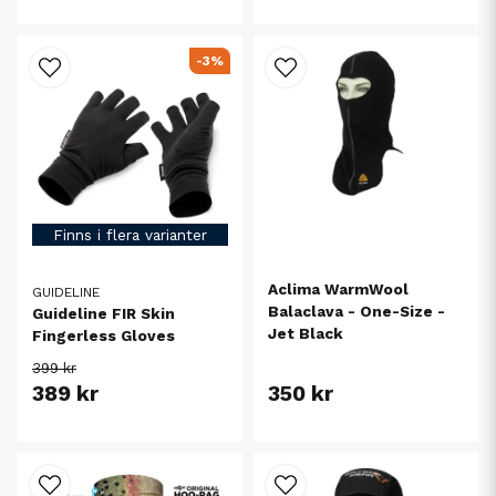
-3%
Finns i flera varianter
Aclima WarmWool
GUIDELINE
Balaclava - One-Size -
Guideline FIR Skin
Jet Black
Fingerless Gloves
399 kr
389 kr
350 kr