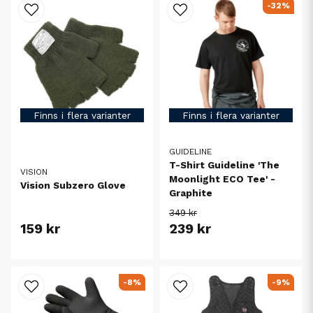
-32%
Finns i flera varianter
Finns i flera varianter
GUIDELINE
T-Shirt Guideline 'The
VISION
Moonlight ECO Tee' -
Vision Subzero Glove
Graphite
349 kr
159 kr
239 kr
-8%
-9%