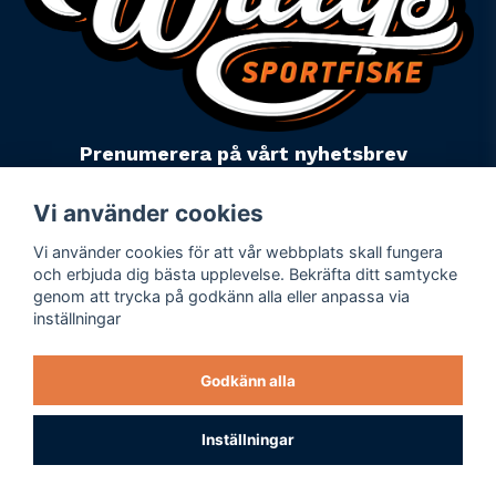
Prenumerera på vårt nyhetsbrev
email
Mejladress
Skicka
Vi använder cookies
Vi använder cookies för att vår webbplats skall fungera
Powered by Nyehandel AB
och erbjuda dig bästa upplevelse. Bekräfta ditt samtycke
genom att trycka på godkänn alla eller anpassa via
inställningar
Köpevillkor
Företagsuppgifter
Godkänn alla
Personuppgiftspolicy
Varumärken
Inställningar