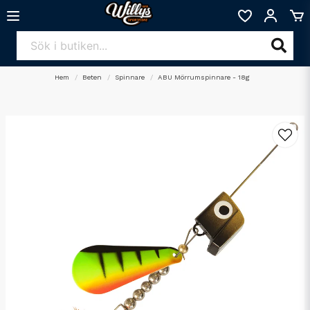
Hem
Beten
Spinnare
ABU Mörrumspinnare - 18g