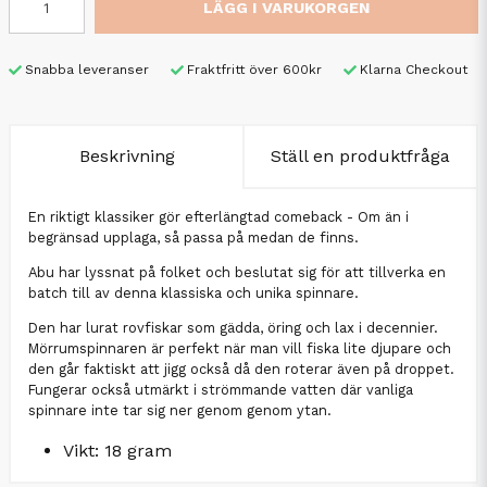
LÄGG I VARUKORGEN
Snabba leveranser
Fraktfritt över 600kr
Klarna Checkout
Beskrivning
Ställ en produktfråga
En riktigt klassiker gör efterlängtad comeback - Om än i
begränsad upplaga, så passa på medan de finns.
Abu har lyssnat på folket och beslutat sig för att tillverka en
batch till av denna klassiska och unika spinnare.
Den har lurat rovfiskar som gädda, öring och lax i decennier.
Mörrumspinnaren är perfekt när man vill fiska lite djupare och
den går faktiskt att jigg också då den roterar även på droppet.
Fungerar också utmärkt i strömmande vatten där vanliga
spinnare inte tar sig ner genom genom ytan.
Vikt: 18 gram