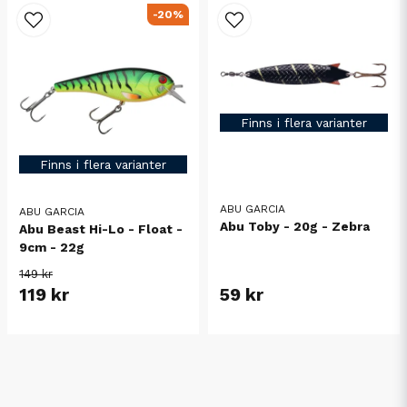
-20%
Finns i flera varianter
Finns i flera varianter
ABU GARCIA
ABU GARCIA
Abu Toby - 20g - Zebra
Abu Beast Hi-Lo - Float -
9cm - 22g
149 kr
119 kr
59 kr