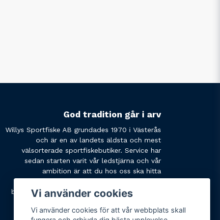
God tradition går i arv
Willys Sportfiske AB grundades 1970 i Västerås
och är en av landets äldsta och mest
välsorterade sportfiskebutiker. Service har
sedan starten varit vår ledstjärna och vår
ambition är att du hos oss ska hitta
produkterna du söker och få den service du
Vi använder cookies
behöver. Tveka inte att slå oss en signal eller
skicka ett mail om du har några funderingar.
Vi använder cookies för att vår webbplats skall
fungera och erbjuda dig bästa upplevelse.