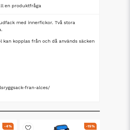
äll en produktfråga
udfack med innerfickor. Två stora
a.
tol kan kopplas från och då används säcken
lsryggsack-fran-alces/
-4%
-15%