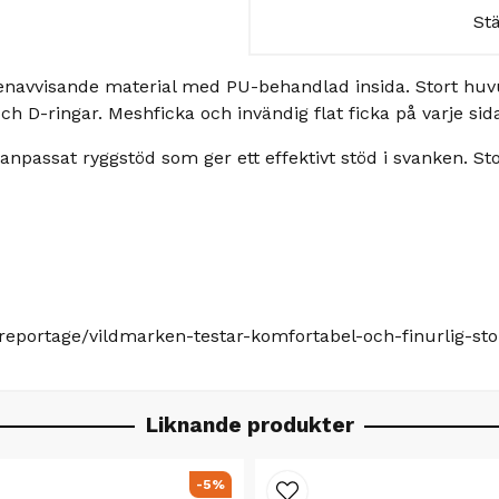
St
tenavvisande material med PU-behandlad insida. Stort huv
 D-ringar. Meshficka och invändig flat ficka på varje sid
npassat ryggstöd som ger ett effektivt stöd i svanken. S
/reportage/vildmarken-testar-komfortabel-och-finurlig-sto
Liknande produkter
-5%