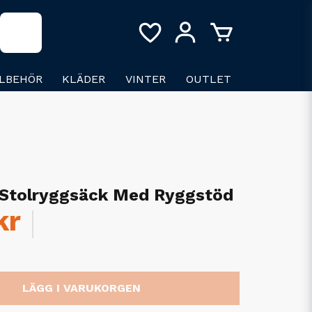
LLBEHÖR
KLÄDER
VINTER
OUTLET
 Stolryggsäck Med Ryggstöd
kr
LÄGG I VARUKORGEN