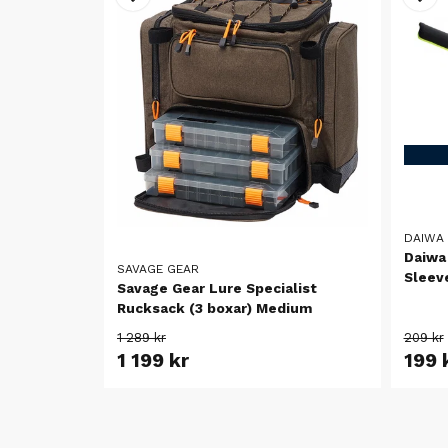
DAIWA
Daiwa
SAVAGE GEAR
Sleev
Savage Gear Lure Specialist
Rucksack (3 boxar) Medium
1 289 kr
209 kr
1 199 kr
199 