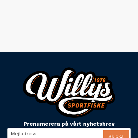
Prenumerera på vårt nyhetsbrev
email
Mejladress
Skicka