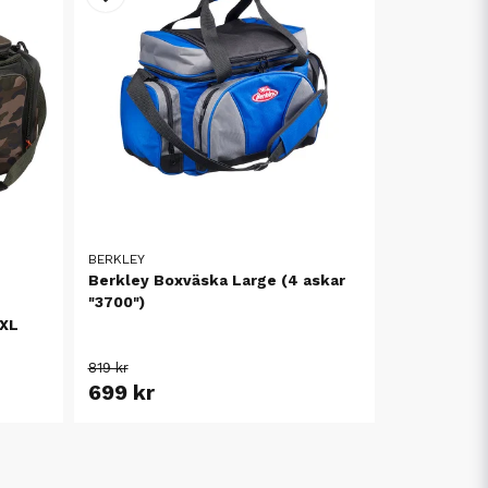
BERKLEY
Berkley Boxväska Large (4 askar
"3700")
XXL
819 kr
699 kr