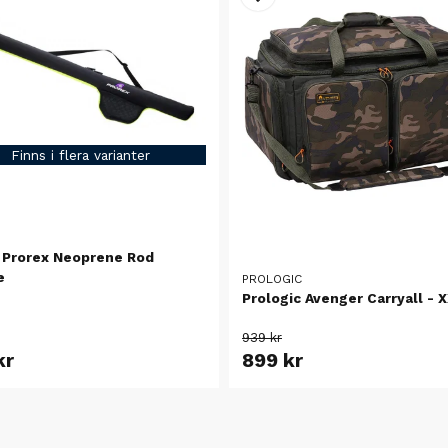
Finns i flera varianter
 Prorex Neoprene Rod
e
PROLOGIC
Prologic Avenger Carryall - 
939 kr
kr
899 kr