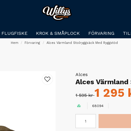
FLUGFISKE
KROK & SMÅPLOCK
FÖRVARING
TI
Hem
Förvaring
Alces Värmland Stolryggsäck Med Ryggstöd
Alces
Alces Värmland
1 295 
1 595 kr
68094