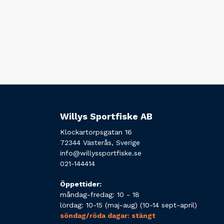
Willys Sportfiske AB
Klockartorpsgatan 16
72344 Västerås, Sverige
info@willyssportfiske.se
021-144414
Öppettider:
måndag-fredag: 10 - 18
lördag: 10-15 (maj-aug) (10-14 sept-april)
söndag/röda dagar: stängt