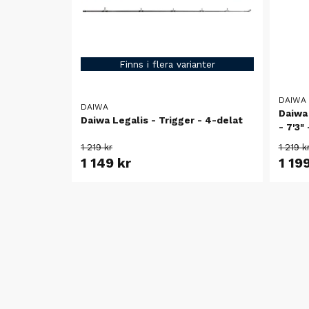
Finns i flera varianter
DAIWA
DAIWA
Daiwa 
Daiwa Legalis - Trigger - 4-delat
- 7'3"
1 219 kr
1 219 k
1 149 kr
1 19