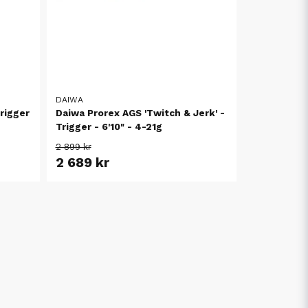
DAIWA
rigger
Daiwa Prorex AGS 'Twitch & Jerk' -
Trigger - 6'10" - 4-21g
2 899 kr
2 689 kr