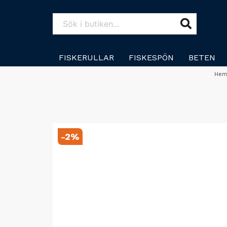
FISKERULLAR
FISKESPÖN
BETEN
He
-
2
%