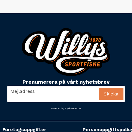
Prenumerera på vårt nyhetsbrev
email
Mejladress
Skicka
Powered by Nyehandel AB
Företagsuppgifter
Personuppgiftspolic