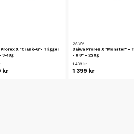
DAIWA
Prorex X "Crank-G"- Trigger
Daiwa Prorex X "Monster" - T
 - 3-18g
- 8'8" - 220g
r
1 439 kr
9 kr
1 399 kr