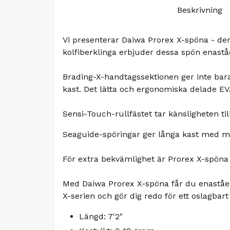
Beskrivning
Vi presenterar Daiwa Prorex X-spöna - d
kolfiberklinga erbjuder dessa spön enaståe
Brading-X-handtagssektionen ger inte bara
kast. Det lätta och ergonomiska delade EVA
Sensi-Touch-rullfästet tar känsligheten ti
Seaguide-spöringar ger långa kast med mini
För extra bekvämlighet är Prorex X-spöna
Med Daiwa Prorex X-spöna får du enaståend
X-serien och gör dig redo för ett oslagbart
Längd: 7'2"