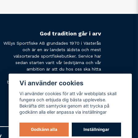
God tradition går i arv
Willys Sportfiske AB grundades 1970 i Västerås
och är en av landets äldsta och mest
välsorterade sportfiskebutiker. Service har
sedan starten varit vår ledstjärna och vår
ambition är att du hos oss ska hitta
produkterna du söker och få den service du
Vi använder cookies
behöver. Tveka inte att slå oss en signal eller
skicka ett mail om du har några funderingar.
Vi använder cookies för att vår webbplats skall
fungera och erbjuda dig bästa upplevelse.
Bekräfta ditt samtycke genom att trycka på
godkänn alla eller anpassa via inställningar
Godkänn alla
Inställningar
y
Varumärken