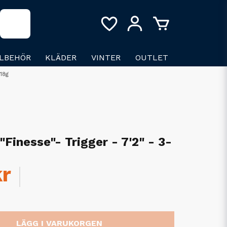
LLBEHÖR
KLÄDER
VINTER
OUTLET
-18g
Finesse"- Trigger - 7'2" - 3-
kr
LÄGG I VARUKORGEN