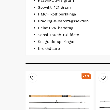
Kastvikt: 3-18 gram
Spövikt: 121 gram
HMC+ kolfiberklinga
Brading-X-handtagssektion
Delat EVA-handtag
Sensi-Touch-rullfäste
Seaguide-spöringar
Krokhållare
-6%