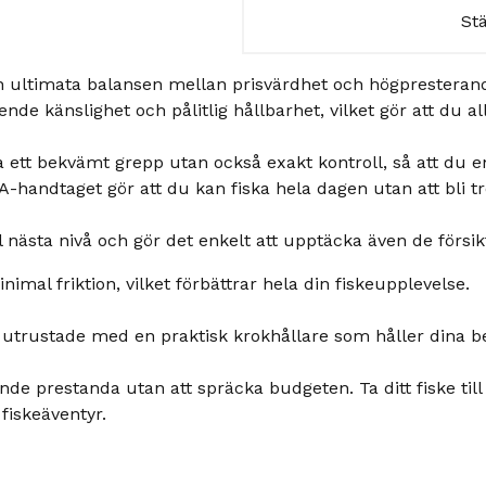
St
en ultimata balansen mellan prisvärdhet och högprestera
nde känslighet och pålitlig hållbarhet, vilket gör att du 
 ett bekvämt grepp utan också exakt kontroll, så att du en
-handtaget gör att du kan fiska hela dagen utan att bli tr
ll nästa nivå och gör det enkelt att upptäcka även de försi
mal friktion, vilket förbättrar hela din fiskeupplevelse.
 utrustade med en praktisk krokhållare som håller dina b
e prestanda utan att spräcka budgeten. Ta ditt fiske till 
 fiskeäventyr.