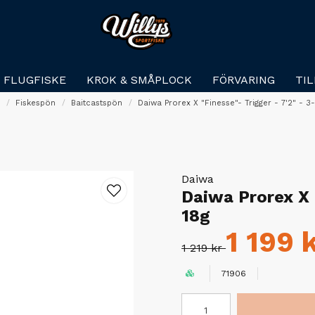
FLUGFISKE
KROK & SMÅPLOCK
FÖRVARING
TI
m
Fiskespön
Baitcastspön
Daiwa Prorex X "Finesse"- Trigger - 7'2" - 3
Daiwa
Daiwa Prorex X "
18g
1 199 
1 219 kr
71906