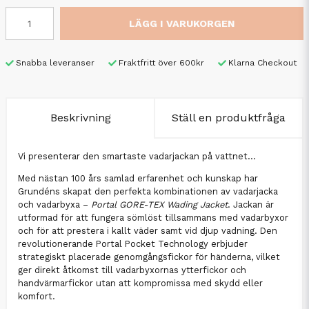
LÄGG I VARUKORGEN
Snabba leveranser
Fraktfritt över 600kr
Klarna Checkout
Beskrivning
Ställ en produktfråga
Vi presenterar den smartaste vadarjackan på vattnet...
Med nästan 100 års samlad erfarenhet och kunskap har
Grundéns skapat den perfekta kombinationen av vadarjacka
och vadarbyxa –
Portal GORE-TEX Wading Jacket
. Jackan är
utformad för att fungera sömlöst tillsammans med vadarbyxor
och för att prestera i kallt väder samt vid djup vadning. Den
revolutionerande Portal Pocket Technology erbjuder
strategiskt placerade genomgångsfickor för händerna, vilket
ger direkt åtkomst till vadarbyxornas ytterfickor och
handvärmarfickor utan att kompromissa med skydd eller
komfort.