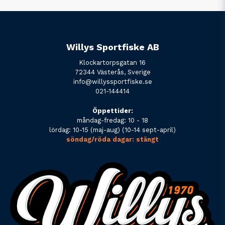
Willys Sportfiske AB
Klockartorpsgatan 16
72344 Västerås, Sverige
info@willyssportfiske.se
021-144414
Öppettider:
måndag-fredag: 10 - 18
lördag: 10-15 (maj-aug) (10-14 sept-april)
söndag/röda dagar: stängt