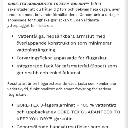
GORE-TEX GUARANTEED TO KEEP YOU DRY™
- löftet
säkerställer att du håller dig torr och bekväm hela dagen, även
under de mest krävande förhållandena. Genomtänkta detaljer
anpassade för flugfiske gör jackan till den ultimata
ytterplagget för fiskaren.
Vattentåliga, nedsänkbara ärmslut med
överlappande konstruktion som minimerar
vatteninträngning.
Förvaringsfickor anpassade för flugaskar.
Integrerade fack för tafsmaterial (tippet) som
ger snabb och enkel åtkomst.
Resultatet är en högpresterande vadarjacka som kombinerar
väderskydd, funktionalitet och smart förvaring för seriösa
flugfiskare.
GORE-TEX 3-lagerslaminat – 100 % vattentätt
och uppbackat av GORE-TEX GUARANTEED TO
KEEP YOU DRY™-garantin.
Genomgående handvärmarfickor som ger