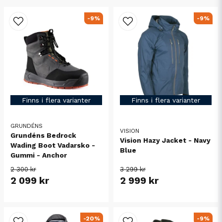
-9%
-9%
Finns i flera varianter
Finns i flera varianter
GRUNDÉNS
VISION
Grundéns Bedrock
Vision Hazy Jacket - Navy
Wading Boot Vadarsko -
Blue
Gummi - Anchor
2 300 kr
3 299 kr
2 099 kr
2 999 kr
-20%
-9%