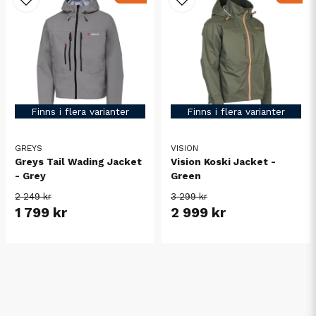
Finns i flera varianter
Finns i flera varianter
GREYS
VISION
Greys Tail Wading Jacket
Vision Koski Jacket -
- Grey
Green
2 249 kr
3 299 kr
1 799 kr
2 999 kr