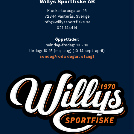
Willys Sportfiske AB
Klockartorpsgatan 16
72344 Västerås, Sverige
info@willyssportfiske.se
021-144414
Öppettider:
måndag-fredag: 10 - 18
lördag: 10-15 (maj-aug) (10-14 sept-april)
söndag/röda dagar: stängt