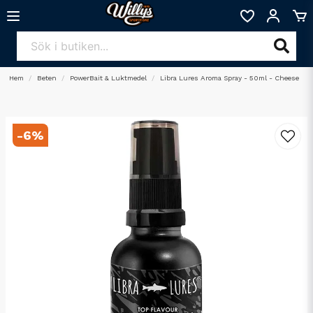
Hem
Beten
PowerBait & Luktmedel
Libra Lures Aroma Spray - 50ml - Cheese
-
6
%