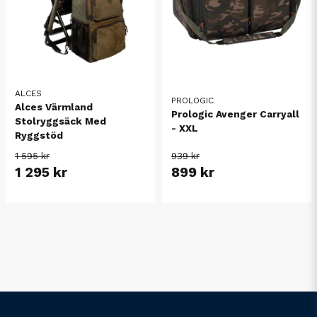
ALCES
PROLOGIC
Alces Värmland
Prologic Avenger Carryall
Stolryggsäck Med
- XXL
Ryggstöd
1 595 kr
939 kr
1 295 kr
899 kr