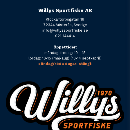
Willys Sportfiske AB
Klockartorpsgatan 16
72344 Västerås, Sverige
info@willyssportfiske.se
021-144414
Öppettider:
måndag-fredag: 10 - 18
lördag: 10-15 (maj-aug) (10-14 sept-april)
söndag/röda dagar: stängt