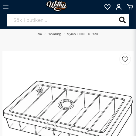
Hem
Förvaring
Myran 3003 - 6-Fack