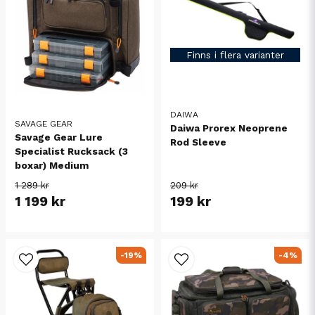
Finns i flera varianter
DAIWA
SAVAGE GEAR
Daiwa Prorex Neoprene
Savage Gear Lure
Rod Sleeve
Specialist Rucksack (3
boxar) Medium
1 289 kr
209 kr
1 199 kr
199 kr
-19%
-4%