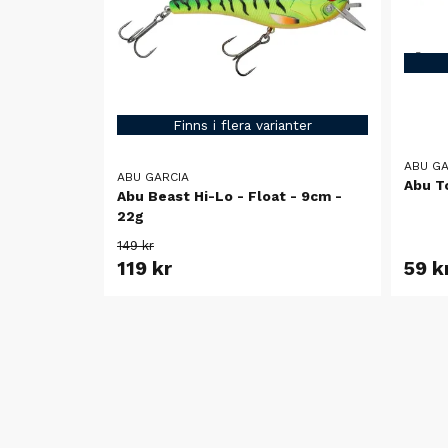
Finns i flera varianter
ABU GA
ABU GARCIA
Abu T
Abu Beast Hi-Lo - Float - 9cm -
22g
149 kr
119 kr
59 k