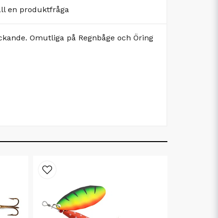
äll en produktfråga
lockande. Omutliga på Regnbåge och Öring