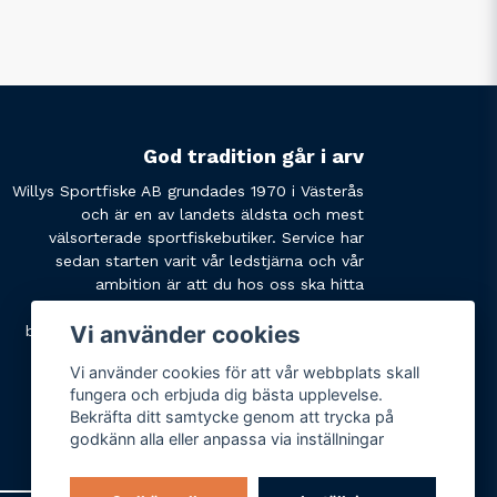
God tradition går i arv
Willys Sportfiske AB grundades 1970 i Västerås
och är en av landets äldsta och mest
välsorterade sportfiskebutiker. Service har
sedan starten varit vår ledstjärna och vår
ambition är att du hos oss ska hitta
produkterna du söker och få den service du
Vi använder cookies
behöver. Tveka inte att slå oss en signal eller
skicka ett mail om du har några funderingar.
Vi använder cookies för att vår webbplats skall
fungera och erbjuda dig bästa upplevelse.
Bekräfta ditt samtycke genom att trycka på
godkänn alla eller anpassa via inställningar