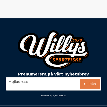
Prenumerera på vårt nyhetsbrev
email
Mejladress
Skicka
Powered by Nyehandel AB