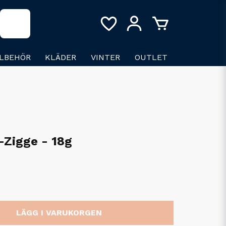
LLBEHÖR
KLÄDER
VINTER
OUTLET
-Zigge - 18g
LÄGG I VARUKORGEN