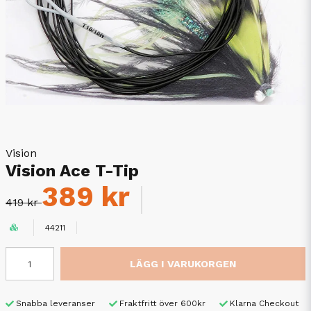
Vision
Vision Ace T-Tip
389 kr
419 kr
44211
LÄGG I VARUKORGEN
Snabba leveranser
Fraktfritt över 600kr
Klarna Checkout