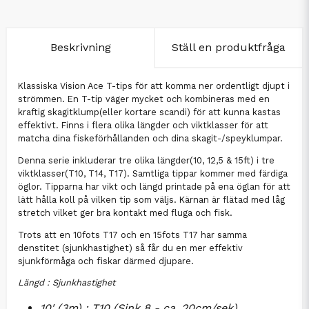
Beskrivning
Ställ en produktfråga
Klassiska Vision Ace T-tips för att komma ner ordentligt djupt i
strömmen. En T-tip väger mycket och kombineras med en
kraftig skagitklump(eller kortare scandi) för att kunna kastas
effektivt. Finns i flera olika längder och viktklasser för att
matcha dina fiskeförhållanden och dina skagit-/speyklumpar.
Denna serie inkluderar tre olika längder(10, 12,5 & 15ft) i tre
viktklasser(T10, T14, T17). Samtliga tippar kommer med färdiga
öglor. Tipparna har vikt och längd printade på ena öglan för att
lätt hålla koll på vilken tip som väljs. Kärnan är flätad med låg
stretch vilket ger bra kontakt med fluga och fisk.
Trots att en 10fots T17 och en 15fots T17 har samma
denstitet (sjunkhastighet) så får du en mer effektiv
sjunkförmåga och fiskar därmed djupare.
Längd : Sjunkhastighet
10' (3m) : T10 (Sink 8 - ca. 20cm/sek)