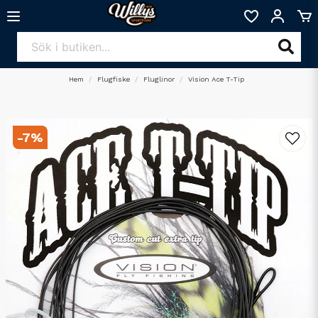
Hem
Flugfiske
Fluglinor
Vision Ace T-Tip
-
7
%