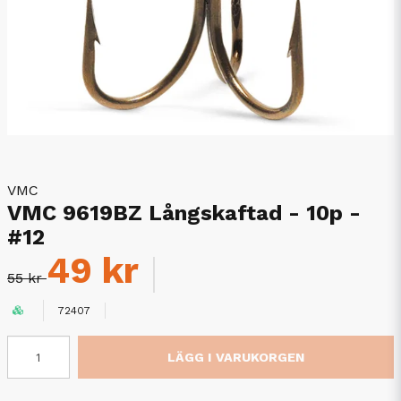
VMC
VMC 9619BZ Långskaftad - 10p -
#12
49 kr
55 kr
72407
LÄGG I VARUKORGEN