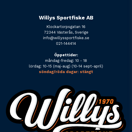
Willys Sportfiske AB
Klockartorpsgatan 16
72344 Västerås, Sverige
info@willyssportfiske.se
021-144414
Öppettider:
måndag-fredag: 10 - 18
lördag: 10-15 (maj-aug) (10-14 sept-april)
söndag/röda dagar: stängt