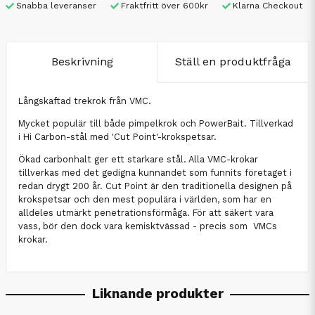
Snabba leveranser
Fraktfritt över 600kr
Klarna Checkout
Beskrivning
Ställ en produktfråga
Långskaftad trekrok från VMC.
Mycket populär till både pimpelkrok och PowerBait. Tillverkad
i Hi Carbon-stål med 'Cut Point'-krokspetsar.
Ökad carbonhalt ger ett starkare stål. Alla VMC-krokar
tillverkas med det gedigna kunnandet som funnits företaget i
redan drygt 200 år. Cut Point är den traditionella designen på
krokspetsar och den mest populära i världen, som har en
alldeles utmärkt penetrationsförmåga. För att säkert vara
vass, bör den dock vara kemisktvässad - precis som VMCs
krokar.
Liknande produkter