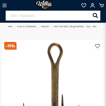
Hem
Krok & Småplock
Trekrok
VMC 9619BZ Långskaftad - 10p - #12
-
11
%