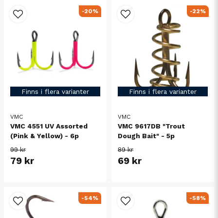
-20%
-22%
Finns i flera varianter
Finns i flera varianter
VMC
VMC
VMC 4551 UV Assorted
VMC 9617DB "Trout
(Pink & Yellow) - 6p
Dough Bait" - 5p
99 kr
89 kr
79 kr
69 kr
-54%
-58%