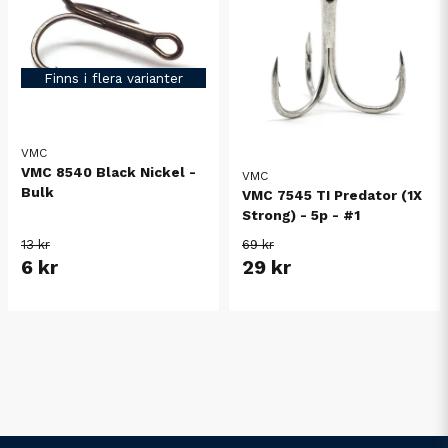
Finns i flera varianter
VMC
VMC 8540 Black Nickel -
VMC
Bulk
VMC 7545 TI Predator (1X
Strong) - 5p - #1
13 kr
69 kr
6 kr
29 kr