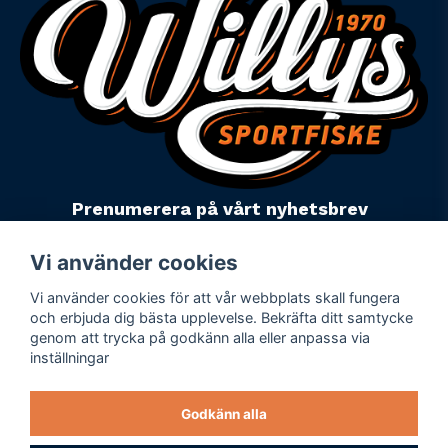
Prenumerera på vårt nyhetsbrev
email
Mejladress
Skicka
Vi använder cookies
Vi använder cookies för att vår webbplats skall fungera
Powered by Nyehandel AB
och erbjuda dig bästa upplevelse. Bekräfta ditt samtycke
genom att trycka på godkänn alla eller anpassa via
inställningar
Köpevillkor
Företagsuppgifter
Godkänn alla
Personuppgiftspolicy
Varumärken