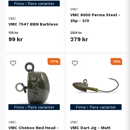
Finns i flera varianter
VMC
VMC 8650 Perma Steel -
VMC
25p - 2/0
VMC 7547 BBN Barbless
119 kr
359 kr
99 kr
279 kr
-17%
-11%
Finns i flera varianter
Finns i flera varianter
VMC
VMC
VMC Cheboo Ned Head -
VMC Dart Jig - Matt