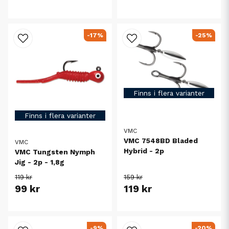
-17%
-25%
Finns i flera varianter
Finns i flera varianter
VMC
VMC 7548BD Bladed
VMC
Hybrid - 2p
VMC Tungsten Nymph
Jig - 2p - 1,8g
119 kr
159 kr
99 kr
119 kr
-9%
-20%