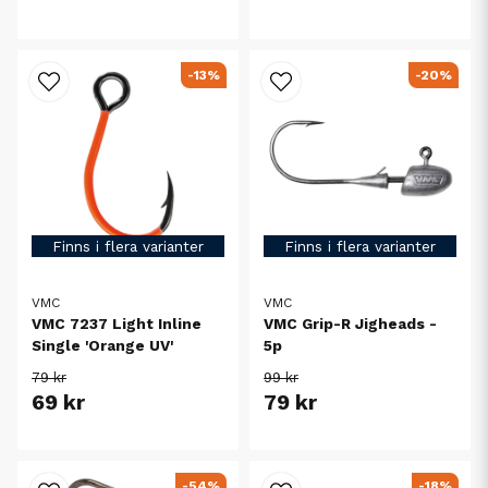
-13%
-20%
Finns i flera varianter
Finns i flera varianter
VMC
VMC
VMC 7237 Light Inline
VMC Grip-R Jigheads -
Single 'Orange UV'
5p
79 kr
99 kr
69 kr
79 kr
-54%
-18%