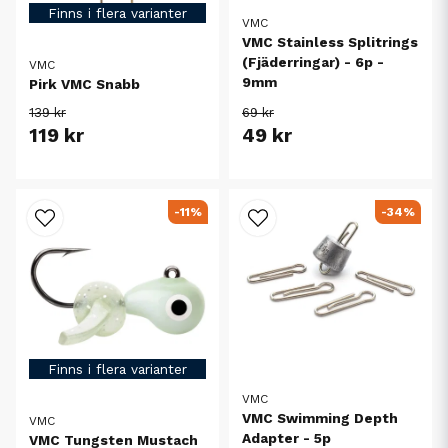
Finns i flera varianter
VMC
VMC Stainless Splitrings
(Fjäderringar) - 6p -
VMC
9mm
Pirk VMC Snabb
139 kr
69 kr
119 kr
49 kr
-11%
-34%
Finns i flera varianter
VMC
VMC Swimming Depth
VMC
Adapter - 5p
VMC Tungsten Mustach