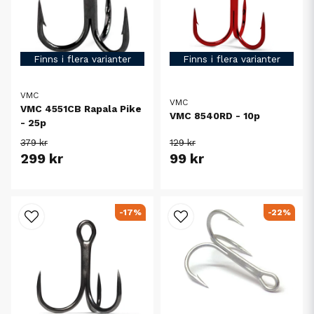
Finns i flera varianter
Finns i flera varianter
VMC
VMC
VMC 4551CB Rapala Pike
VMC 8540RD - 10p
- 25p
379 kr
129 kr
299 kr
99 kr
-17%
-22%