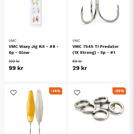
VMC
VMC
VMC Waxy Jig Kit - #8 -
VMC 7545 TI Predator
6p - Glow
(1X Strong) - 5p - #1
109 kr
69 kr
99 kr
29 kr
-14%
-29%