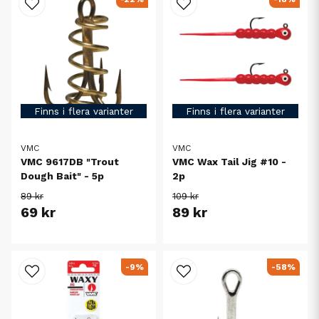
Finns i flera varianter
Finns i flera varianter
VMC
VMC
VMC 9617DB "Trout
VMC Wax Tail Jig #10 -
Dough Bait" - 5p
2p
89 kr
109 kr
69 kr
89 kr
-9%
-58%