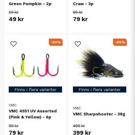
Green Pumpkin - 2p
Craw - 3p
59 kr
89 kr
49 kr
79 kr
-20%
-20%
Finns i flera varianter
Finns i flera varianter
VMC
VMC
VMC 4551 UV Assorted
VMC Sharpshooter - 38g
(Pink & Yellow) - 6p
99 kr
499 kr
79 kr
399 kr