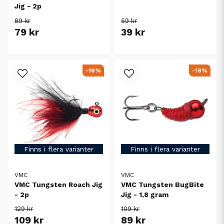
Jig - 2p
89 kr
59 kr
79 kr
39 kr
-16%
-18%
Finns i flera varianter
Finns i flera varianter
VMC
VMC
VMC Tungsten Roach Jig
VMC Tungsten BugBite
- 2p
Jig - 1,8 gram
129 kr
109 kr
109 kr
89 kr