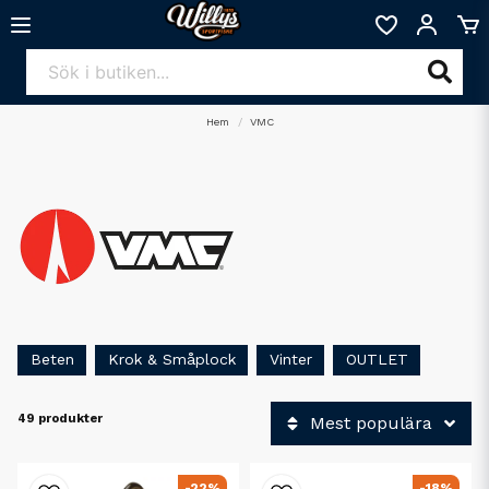
Hem
VMC
Beten
Krok & Småplock
Vinter
OUTLET
49 produkter
Mest populära
-22%
-18%