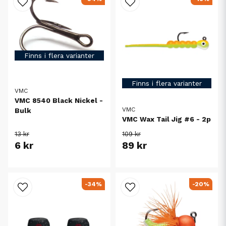
Finns i flera varianter
Finns i flera varianter
VMC
VMC 8540 Black Nickel -
VMC
Bulk
VMC Wax Tail Jig #6 - 2p
109 kr
13 kr
89 kr
6 kr
-34%
-20%