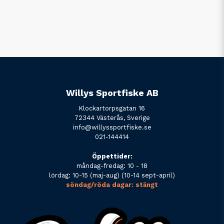
Willys Sportfiske AB
Klockartorpsgatan 16
72344 Västerås, Sverige
info@willyssportfiske.se
021-144414
Öppettider:
måndag-fredag: 10 - 18
lördag: 10-15 (maj-aug) (10-14 sept-april)
söndag/röda dagar: stängt