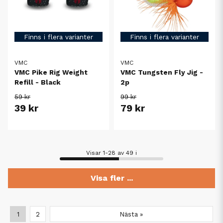
Finns i flera varianter
Finns i flera varianter
VMC
VMC
VMC Pike Rig Weight
VMC Tungsten Fly Jig -
Refill - Black
2p
59 kr
99 kr
39 kr
79 kr
Visar 1-28 av 49 i
Visa fler ...
1
2
Nästa »