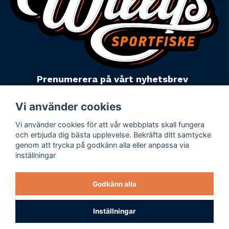
Prenumerera på vårt nyhetsbrev
email
Mejladress
Skicka
Vi använder cookies
Vi använder cookies för att vår webbplats skall fungera
Powered by Nyehandel AB
och erbjuda dig bästa upplevelse. Bekräfta ditt samtycke
genom att trycka på godkänn alla eller anpassa via
inställningar
Köpevillkor
Företagsuppgifter
Godkänn alla
Personuppgiftspolicy
Varumärken
Inställningar