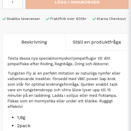
LÄGG I VARUKORGEN
Snabba leveranser
Fraktfritt över 600kr
Klarna Checkout
Beskrivning
Ställ en produktfråga
Testa dessa nya specialmormyskor/pimpelflugor till ditt
pimpelfiske efter Röding, Regnbåge, Öring och Abborre!
Tungsten Fly är en perfekt imitation av naturliga nymfer eller
vattenlevande insekter. Försedd med VMC power Gap krok
som står för optimal krokningsförmåga. Sjunker snabbt tack
vare sin tungstenskropp och Ultra Glow lyser upp till 15
minuter på en laddning. Ladda i solljus eller med ficklampa.
Fiskas som en mormyshka eller under ett blänke. Ruggigt
effektiv!
1,8g
2pack