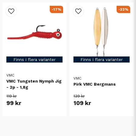
-17%
-22%
Finns i flera varianter
Finns i flera varianter
VMC
VMC
VMC Tungsten Nymph Jig
Pirk VMC Bergmans
- 2p - 1,8g
119 kr
139 kr
99 kr
109 kr