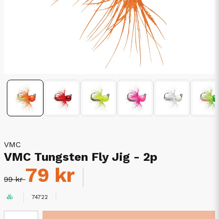
VMC
VMC Tungsten Fly Jig - 2p
79 kr
99 kr
74722