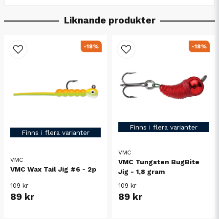
Liknande produkter
-18%
-18%
Finns i flera varianter
Finns i flera varianter
VMC
VMC
VMC Tungsten BugBite
VMC Wax Tail Jig #6 - 2p
Jig - 1,8 gram
109 kr
109 kr
89 kr
89 kr