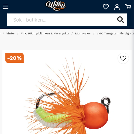
m
Vinter
Pirk, Rödingblänken & Mormyskor
Mormyskor
VMC Tungsten Fly Jig - 
-
20
%