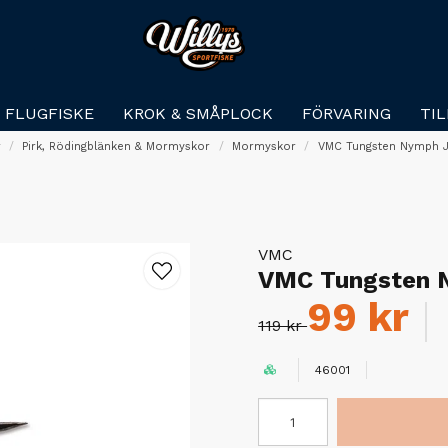
FLUGFISKE
KROK & SMÅPLOCK
FÖRVARING
TI
r
Pirk, Rödingblänken & Mormyskor
Mormyskor
VMC Tungsten Nymph Ji
VMC
VMC Tungsten N
99 kr
119 kr
46001