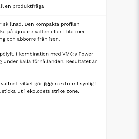
äll en produktfråga
r skillnad. Den kompakta profilen
ske på djupare vatten eller i lite mer
ing och abborre från isen.
pölyft. I kombination med VMC:s Power
g under kalla förhållanden. Resultatet är
ttnet, vilket gör jiggen extremt synlig i
 sticka ut i ekolodets strike zone.