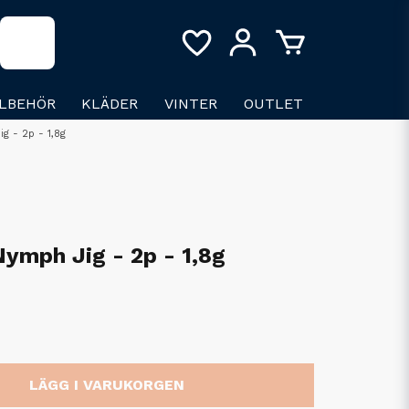
LLBEHÖR
KLÄDER
VINTER
OUTLET
g - 2p - 1,8g
ymph Jig - 2p - 1,8g
LÄGG I VARUKORGEN