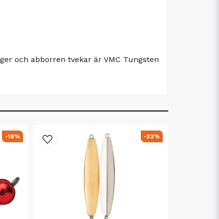
 smyger och abborren tvekar är VMC Tungsten
-18%
-22%