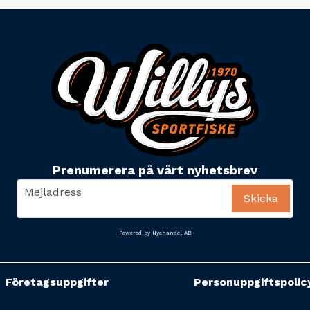
Prenumerera på vårt nyhetsbrev
email
Mejladress
Skicka
Powered by Nyehandel AB
Företagsuppgifter
Personuppgiftspolic