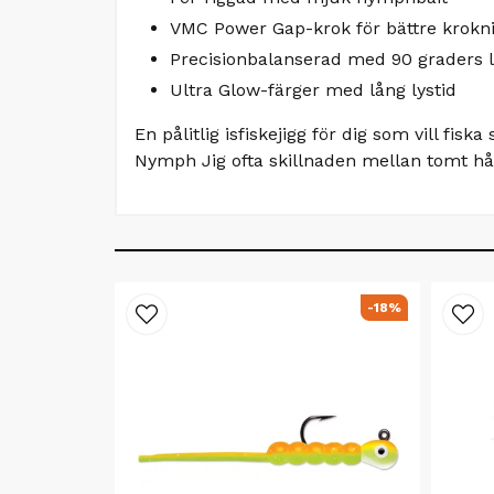
VMC Power Gap-krok för bättre krokn
Precisionbalanserad med 90 graders l
Ultra Glow-färger med lång lystid
En pålitlig isfiskejigg för dig som vill f
Nymph Jig ofta skillnaden mellan tomt hål 
-18%