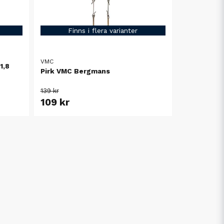
Finns i flera varianter
VMC
1,8
Pirk VMC Bergmans
139 kr
109 kr