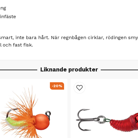
ing
infäste
iska smart, inte bara hårt. När regnbågen cirklar, rödingen
och fast fisk.
Liknande produkter
-20%