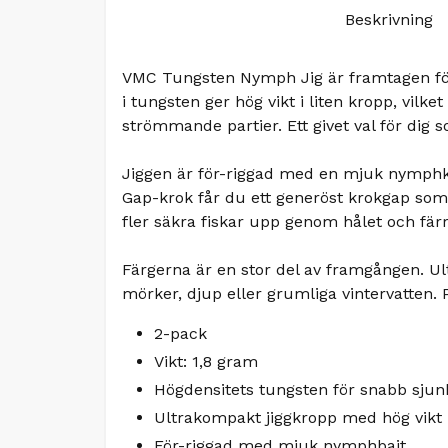
Beskrivning
VMC Tungsten Nymph Jig är framtagen för e
i tungsten ger hög vikt i liten kropp, vilke
strömmande partier. Ett givet val för dig s
Jiggen är för-riggad med en mjuk nymphkr
Gap-krok får du ett generöst krokgap som 
fler säkra fiskar upp genom hålet och fär
Färgerna är en stor del av framgången. Ult
mörker, djup eller grumliga vintervatten. P
2-pack
Vikt: 1,8 gram
Högdensitets tungsten för snabb sjun
Ultrakompakt jiggkropp med hög vikt i
För-riggad med mjuk nymphbait