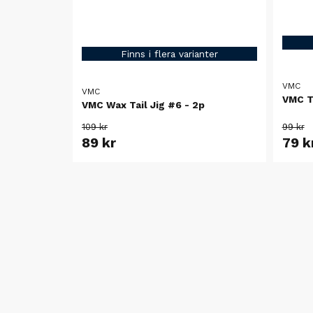
Finns i flera varianter
VMC
VMC
VMC T
VMC Wax Tail Jig #6 - 2p
109 kr
99 kr
89 kr
79 k