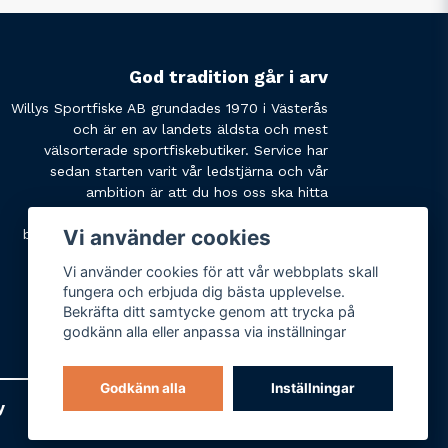
God tradition går i arv
Willys Sportfiske AB grundades 1970 i Västerås
och är en av landets äldsta och mest
välsorterade sportfiskebutiker. Service har
sedan starten varit vår ledstjärna och vår
ambition är att du hos oss ska hitta
produkterna du söker och få den service du
Vi använder cookies
behöver. Tveka inte att slå oss en signal eller
skicka ett mail om du har några funderingar.
Vi använder cookies för att vår webbplats skall
fungera och erbjuda dig bästa upplevelse.
Bekräfta ditt samtycke genom att trycka på
godkänn alla eller anpassa via inställningar
Godkänn alla
Inställningar
y
Varumärken