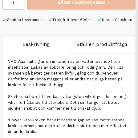
LÄGG I VARUKORGEN
Snabba leveranser
Fraktfritt över 600kr
Klarna Checkout
Beskrivning
Ställ en produktfråga
VMC Wax Tail Jig är en imitation av en vattenlevande liten
insekt som älskas av abborre, öring och röding mfl. Den lilla
svansen på betet ger det en livfull gång och du behöver
därför inte använda maggots eller andra naturliga beten på
kroken för att locka till hugg.
Skallen på betet tillverkat av tungsten vilket ger det en hög
vikt i förhållande till storleken. Det i sin tur gör att betet
sjunker snabbt och kommer ner till önskat djup.
'Power Gap'-kroken har ett bredare gap än vad motsvarande
krokar normalt har och krokar därför bättre och mer effektivt
än andra krokar.