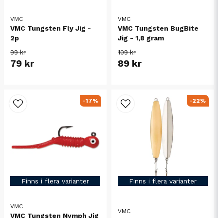
VMC
VMC
VMC Tungsten Fly Jig -
VMC Tungsten BugBite
2p
Jig - 1,8 gram
99 kr
109 kr
79 kr
89 kr
-17%
-22%
Finns i flera varianter
Finns i flera varianter
VMC
VMC
VMC Tungsten Nymph Jig