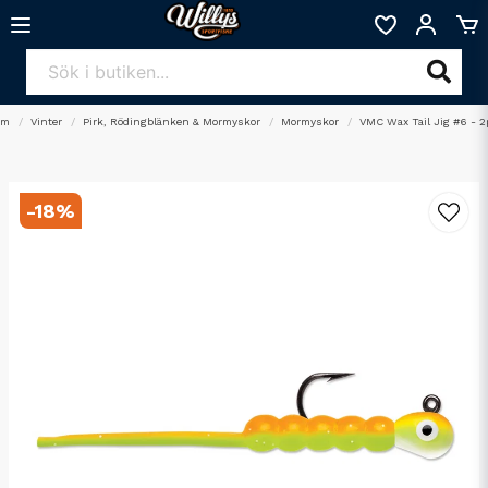
em
Vinter
Pirk, Rödingblänken & Mormyskor
Mormyskor
VMC Wax Tail Jig #6 - 2
-
18
%