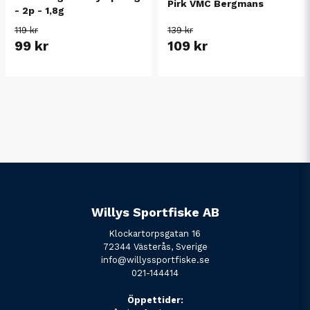
Pirk VMC Bergmans
- 2p - 1,8g
119 kr
139 kr
99 kr
109 kr
Willys Sportfiske AB
Klockartorpsgatan 16
72344 Västerås, Sverige
info@willyssportfiske.se
021-144414
Öppettider: