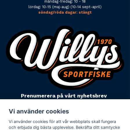
måndag-fredag: 10 - 18
lördag: 10-15 (maj-aug) (10-14 sept-april)
söndag/röda dagar: stängt
Prenumerera på vårt nyhetsbrev
email
Mejladress
Skicka
Vi använder cookies
Vi använder cookies för att vår webbplats skall fungera
Powered by Nyehandel AB
och erbjuda dig bästa upplevelse. Bekräfta ditt samtycke