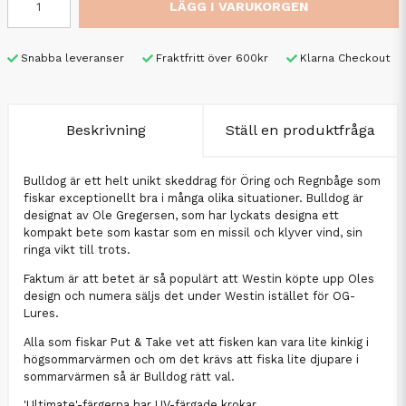
LÄGG I VARUKORGEN
Snabba leveranser
Fraktfritt över 600kr
Klarna Checkout
Beskrivning
Ställ en produktfråga
Bulldog är ett helt unikt skeddrag för Öring och Regnbåge som
fiskar exceptionellt bra i många olika situationer. Bulldog är
designat av Ole Gregersen, som har lyckats designa ett
kompakt bete som kastar som en missil och klyver vind, sin
ringa vikt till trots.
Faktum är att betet är så populärt att Westin köpte upp Oles
design och numera säljs det under Westin istället för OG-
Lures.
Alla som fiskar Put & Take vet att fisken kan vara lite kinkig i
högsommarvärmen och om det krävs att fiska lite djupare i
sommarvärmen så är Bulldog rätt val.
'Ultimate'-färgerna har UV-färgade krokar.