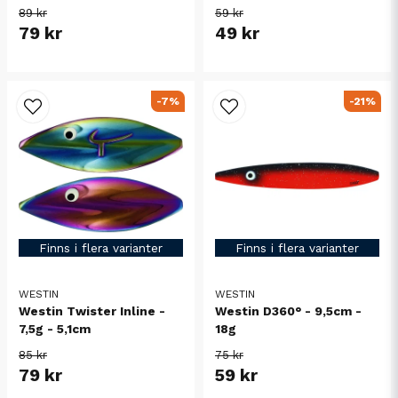
89 kr
59 kr
79 kr
49 kr
-7%
-21%
Finns i flera varianter
Finns i flera varianter
WESTIN
WESTIN
Westin Twister Inline -
Westin D360° - 9,5cm -
7,5g - 5,1cm
18g
85 kr
75 kr
79 kr
59 kr