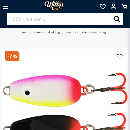
Hem
Beten
Skeddrag
Westin Bulldog - 3,9cm - 7g
-
7
%