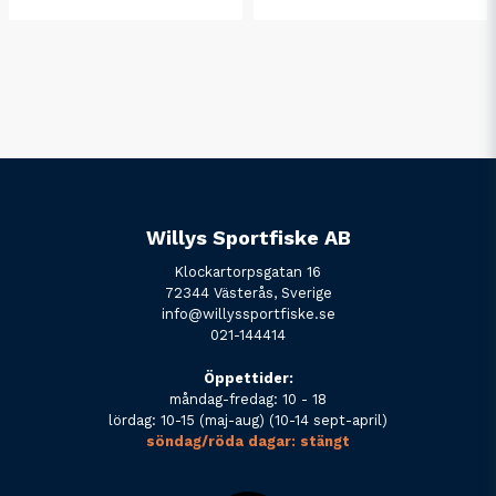
Willys Sportfiske AB
Klockartorpsgatan 16
72344 Västerås, Sverige
info@willyssportfiske.se
021-144414
Öppettider:
måndag-fredag: 10 - 18
lördag: 10-15 (maj-aug) (10-14 sept-april)
söndag/röda dagar: stängt