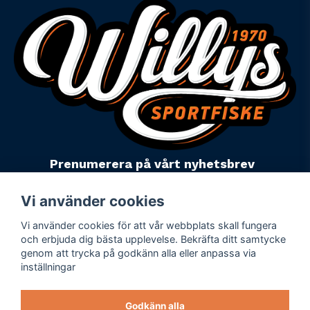
Prenumerera på vårt nyhetsbrev
email
Mejladress
Skicka
Vi använder cookies
Vi använder cookies för att vår webbplats skall fungera
Powered by Nyehandel AB
och erbjuda dig bästa upplevelse. Bekräfta ditt samtycke
genom att trycka på godkänn alla eller anpassa via
inställningar
Köpevillkor
Företagsuppgifter
Godkänn alla
Personuppgiftspolicy